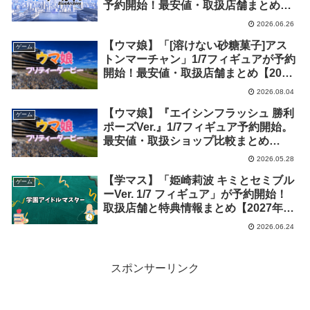
予約開始！最安値・取扱店舗まとめ
【2027年7月発売】
2026.06.26
【ウマ娘】「[溶けない砂糖菓子]アス
ゲーム
トンマーチャン」1/7フィギュアが予約
開始！最安値・取扱店舗まとめ【2027
年9月発売】
2026.08.04
【ウマ娘】『エイシンフラッシュ 勝利
ゲーム
ポーズVer.』1/7フィギュア予約開始。
最安値・取扱ショップ比較まとめ
【2027年5月発売】
2026.05.28
【学マス】「姫崎莉波 キミとセミブル
ゲーム
ーVer. 1/7 フィギュア」が予約開始！
取扱店舗と特典情報まとめ【2027年2
月発売】
2026.06.24
スポンサーリンク