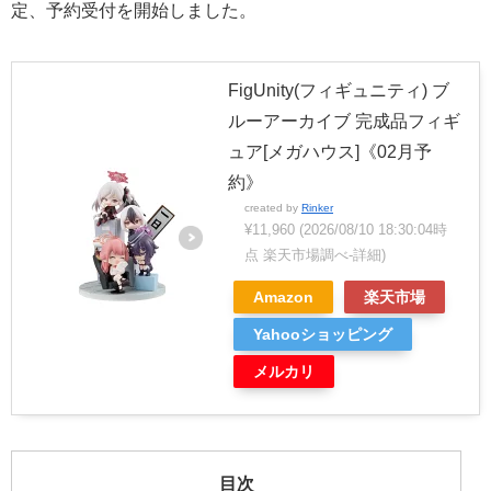
定、予約受付を開始しました。
FigUnity(フィギュニティ) ブ
ルーアーカイブ 完成品フィギ
ュア[メガハウス]《02月予
約》
created by
Rinker
¥11,960
(2026/08/10 18:30:04時
点 楽天市場調べ-
詳細)
Amazon
楽天市場
Yahooショッピング
メルカリ
目次