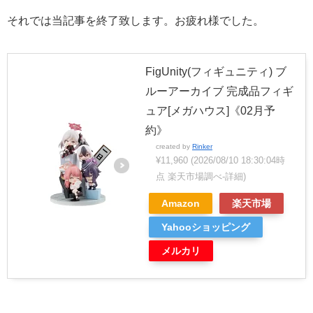
それでは当記事を終了致します。お疲れ様でした。
FigUnity(フィギュニティ) ブ
ルーアーカイブ 完成品フィギ
ュア[メガハウス]《02月予
約》
created by
Rinker
¥11,960
(2026/08/10 18:30:04時
点 楽天市場調べ-
詳細)
Amazon
楽天市場
Yahooショッピング
メルカリ