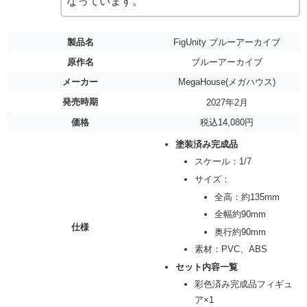
なっています。
製品名
FigUnity ブルーアーカイブ
原作名
ブルーアーカイブ
メーカー
MegaHouse(メガハウス)
発売時期
2027年2月
価格
税込14,080円
塗装済み完成品
スケール：1/7
サイズ：
全高：約135mm
全幅約90mm
仕様
奥行約90mm
素材：PVC、ABS
セット内容一覧
彩色済み完成品フィギュ
ア×1