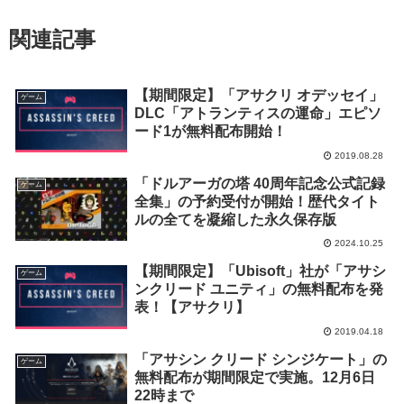
関連記事
【期間限定】「アサクリ オデッセイ」
ゲーム
DLC「アトランティスの運命」エピソ
ード1が無料配布開始！
2019.08.28
「ドルアーガの塔 40周年記念公式記録
ゲーム
全集」の予約受付が開始！歴代タイト
ルの全てを凝縮した永久保存版
2024.10.25
【期間限定】「Ubisoft」社が「アサシ
ゲーム
ンクリード ユニティ」の無料配布を発
表！【アサクリ】
2019.04.18
「アサシン クリード シンジケート」の
ゲーム
無料配布が期間限定で実施。12月6日
22時まで