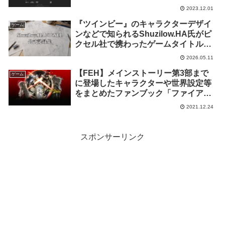
2023.12.01
『ツインビー』のキャラクターデザイ
ゲーム
ンなどで知られるShuzilow.HA氏がピ
クセル社で携わったゲームタイトルの
イラストを網羅した画集
2026.05.11
『Shuzilow.HA×PiXEL公式記録集』が
【FEH】メインストーリー第3部まで
2026年5月24日に発売決定
ゲーム
に登場したキャラクターや世界設定等
をまとめたファンブック「ファイアー
エムブレム キャラクターイラストレー
2021.12.24
ションズ Vol.I」が2021年12月24日に
発売
スポンサーリンク