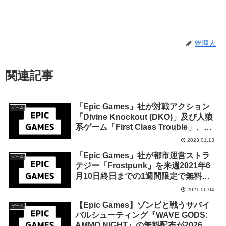
管理人
関連記事
「Epic Games」社が対戦アクション
ゲーム
「Divine Knockout (DKO)」及び人狼
系ゲーム「First Class Trouble」、
SFRPG「Gamedec – Definitive
2023.01.13
Edition」を来週1月20日午前1時まで
「Epic Games」社が都市運営ストラ
の期間限定で無料配布を開始！
ゲーム
テジー「Frostpunk」を来週2021年6
月10日終日までの1週間限定で無料配
布を開始！
2021.06.04
【Epic Games】ゾンビと戦うサバイ
ゲーム
バルシューティング『WAVE GODS:
AMMO NIGHT』の無料配布が2026年3