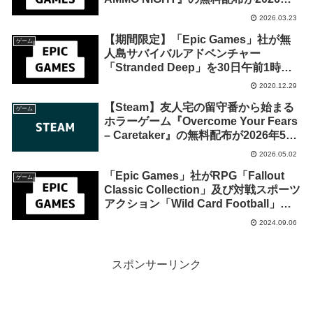
月29日午後7時までの期間限定で開始
2026.03.23
【期間限定】「Epic Games」社が無
ゲーム
人島サバイバルアドベンチャー
「Stranded Deep」を30日午前1時ま
での24時間限定で無料配布を開始！
2020.12.29
【Steam】友人宅の留守番から始まる
ゲーム
ホラーゲーム『Overcome Your Fears
– Caretaker』の無料配布が2026年5月
8日午前0時までの期間限定で開始
2026.05.02
「Epic Games」社がRPG「Fallout
ゲーム
Classic Collection」及び対戦スポーツ
アクション「Wild Card Football」を
来週2024年9月12日終日までの期間限
2024.09.06
定で無料配布を開始！
スポンサーリンク