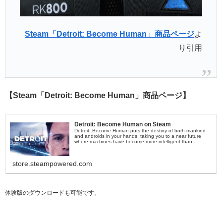
Steam「Detroit: Become Human」商品ページ
よ
り引用
【Steam「Detroit: Become Human」商品ページ】
Detroit: Become Human on Steam
Detroit: Become Human puts the destiny of both mankind
and androids in your hands, taking you to a near future
where machines have become more intelligent than ...
store.steampowered.com
体験版のダウンロードも可能です。