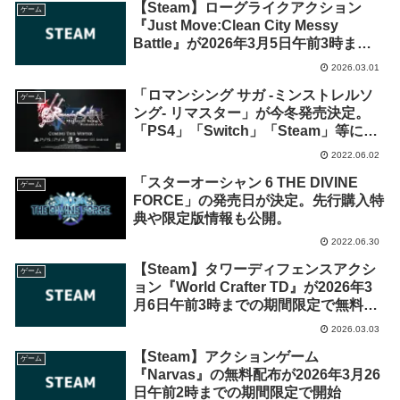
【Steam】ローグライクアクション
ゲーム
『Just Move:Clean City Messy
Battle』が2026年3月5日午前3時まで
の期間限定で無料配布開始！
2026.03.01
「ロマンシング サガ -ミンストレルソ
ゲーム
ング- リマスター」が今冬発売決定。
「PS4」「Switch」「Steam」等に対
応
2022.06.02
「スターオーシャン 6 THE DIVINE
ゲーム
FORCE」の発売日が決定。先行購入特
典や限定版情報も公開。
2022.06.30
【Steam】タワーディフェンスアクシ
ゲーム
ョン『World Crafter TD』が2026年3
月6日午前3時までの期間限定で無料配
布開始！
2026.03.03
【Steam】アクションゲーム
ゲーム
『Narvas』の無料配布が2026年3月26
日午前2時までの期間限定で開始