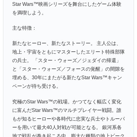
Star Wars™映画シリーズを舞台にしたゲーム体験
を満喫しよう。
主な特徴：
新たなヒーロー、新たなストーリー。 主人公は、
地上・宇宙をともにマスターしたエリート特殊部隊
の兵士。 「スター・ウォーズ／ジェダイの帰還」
と「スター・ウォーズ／フォースの覚醒」の間隙を
埋める、30年にまたがる新たなStar Wars™キャン
ペーンが待ち受ける。
究極のStar Wars™の戦場。かつてなく幅広く変化
に富んだStar Wars™のマルチプレイヤー戦闘。誰
もが知るヒーローや各時代に忠実な兵士やトルーパ
ーを用いて最大40人対戦が可能となる。 銀河系各
地で戦乱が巻き起こる中、膨大な種類の地上ビーク