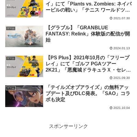
イ」にて「Plants vs. Zombies: ネイバ
ービルの戦い」「テニス ワールドツア
ー 2」「ハンターズアリーナ：レジェ
2021.07.30
ンド」等3タイトルの配信が決定！
【グラブル】「GRANBLUE
ゲーム
FANTASY: Relink」体験版の配信が開
始
2024.01.13
【PS Plus】2021年10月の「フリープ
ゲーム
レイ」にて「ゴルフ PGAツアー
2K21」「悪魔城ドラキュラＸ・セレク
ション 月下の夜想曲 ＆ 血の輪廻」
2021.09.30
「Hell Let Loose」等3タイトルの配信
「テイルズオブアライズ」の無料アッ
が決定！
ゲーム
プデート及びDLC発表。「SAO」コラ
ボも決定
2021.10.04
スポンサーリンク