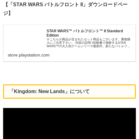
【「STAR WARS バトルフロント II」ダウンロードペー
ジ】
STAR WARS™ バトルフロント™ II Standard
Edition
※こちらの商品が含まれたセット商品もございます。重複購
入にご注意下さい。 内容の説明 HD映像で体験するSTAR
WARS™の大人気ゲームシリーズ最新作。新たなバトルフロ
ントで新たな戦いがはじまる。 STAR WARSのヒーローとな
って戦おう。恐れを知らぬトルーパーとして戦場を駆け、伝
store.playstation.com
説のスターファイターを操縦し、お気...
「Kingdom: New Lands」について