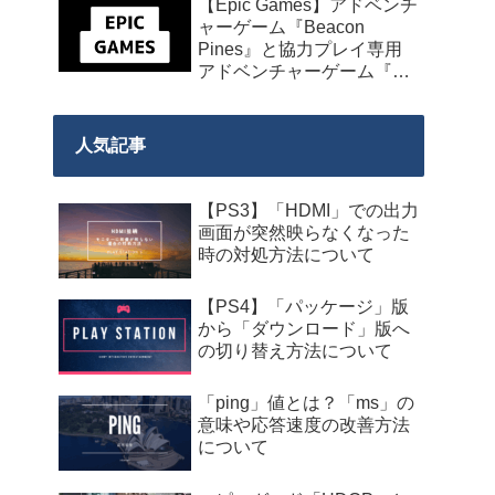
【Epic Games】アドベンチ
発売】
ャーゲーム『Beacon
Pines』と協力プレイ専用
アドベンチャーゲーム『We
Were Here Together』の無
料配布が来週2026年8月14
日午前0時までの期間限定
人気記事
で開始！
【PS3】「HDMI」での出力
画面が突然映らなくなった
時の対処方法について
【PS4】「パッケージ」版
から「ダウンロード」版へ
の切り替え方法について
「ping」値とは？「ms」の
意味や応答速度の改善方法
について