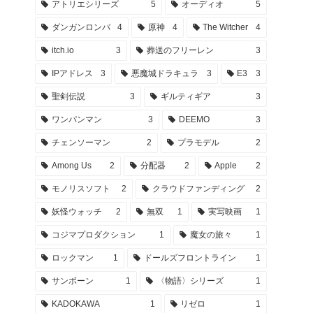
アトリエシリーズ
5
オーディオ
5
ダンガンロンパ
4
原神
4
The Witcher
4
itch.io
3
葬送のフリーレン
3
IPアドレス
3
悪魔城ドラキュラ
3
E3
3
聖剣伝説
3
ギルティギア
3
ワンパンマン
3
DEEMO
3
チェンソーマン
2
プラモデル
2
Among Us
2
分配器
2
Apple
2
モノリスソフト
2
クラウドファンディング
2
妖怪ウォッチ
2
無双
1
実写映画
1
コジマプロダクション
1
魔女の旅々
1
ロックマン
1
ドールズフロントライン
1
サンボーン
1
〈物語〉シリーズ
1
KADOKAWA
1
リゼロ
1