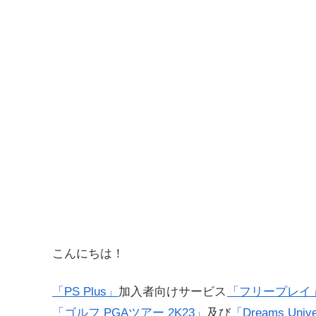
こんにちは！
「PS Plus」
加入者向けサービス
「フリープレイ
「ゴルフ PGAツアー 2K23」
及び
「Dreams Univ