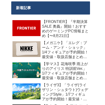
新着記事
【FRONTIER】『半期決算
SALE 奥義』開始！おすす
めのゲーミングPC情報まと
め【〜8月21日】
【メガニケ】「エレグ：ブ
ーム・アンド・ショック」
1/4フィギュアが予約開始！
最安値・取扱店舗まとめ
【2027年10月発売】
【学マス】花海咲季 雨上が
りのアイリス 特訓前Ver.」
1/7フィギュアが予約開始！
最安値・取扱店舗まとめ
【2027年4月発売】
【ライザ3】「ライザ(ライ
ザリン・シュタウト)ウェデ
ィングStyle」1/7フィギュ
アが予約開始！最安値・取
扱店舗まとめ【2027年4月