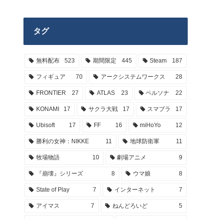
タグ
無料配布
523
期間限定
445
Steam
187
フィギュア
70
アークシステムワークス
28
FRONTIER
27
ATLAS
23
ペルソナ
22
KONAMI
17
サクラ大戦
17
スマブラ
17
Ubisoft
17
FF
16
miHoYo
12
勝利の女神：NIKKE
11
地球防衛軍
11
牧場物語
10
劇場アニメ
9
『崩壊』シリーズ
8
ウマ娘
8
State of Play
7
インターネット
7
アイマス
7
ねんどろいど
5