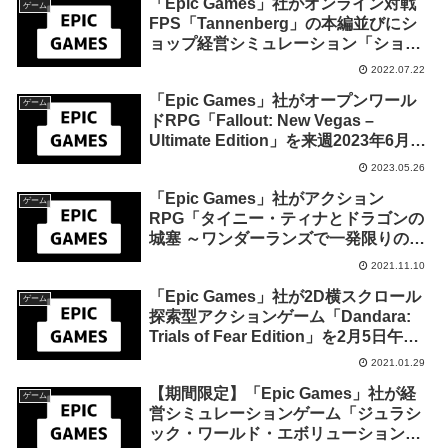
「Epic Games」社がオンライン対戦
ゲーム
FPS「Tannenberg」の本編並びにシ
ョップ経営シミュレーション「ショッ
プタイタン」のゲーム内アイテムを来
2022.07.22
週2022年7月28日終日までの1週間限定
「Epic Games」社がオープンワール
で無料配布を開始！
ゲーム
ドRPG「Fallout: New Vegas –
Ultimate Edition」を来週2023年6月1
日終日までの期間限定で無料配布を開
2023.05.26
始！
「Epic Games」社がアクション
ゲーム
RPG「タイニー・ティナとドラゴンの
城塞 ～ワンダーランズで一発限りの大
冒険！」を来週2021年11月17日午前1
2021.11.10
時までの1週間限定で無料配布を開始！
「Epic Games」社が2D横スクロール
ゲーム
探索型アクションゲーム「Dandara:
Trials of Fear Edition」を2月5日午前1
時までの1週間限定で無料配布を開始！
2021.01.29
【期間限定】「Epic Games」社が経
ゲーム
営シミュレーションゲーム「ジュラシ
ック・ワールド・エボリューション」