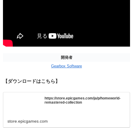
開発者
Gearbox Software
【ダウンロードはこちら】
https://store.epicgames.com/ja/p/homeworld-
remastered-collection
store.epicgames.com