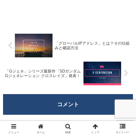
「グローバルIPアドレス」とは？その仕組
みと確認方法
「Gジェネ」シリーズ最新作「SDガンダム
Gジェネレーション クロスレイズ」発表！
コメント
ばったん
より:
2020年2月22日 12:14 AM
メニュー
ホーム
検索
トップ
サイドバー