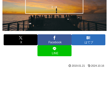
X
Facebook
はてブ
LINE
2019.01.21
2024.10.16