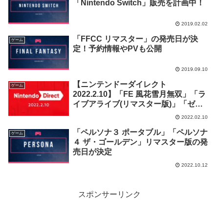
「Nintendo Switch」販売を計画中！
2019.02.02
「FFCC リマスター」の発売日が決
ゲーム
定！予約情報やPVも公開
2019.09.10
【ニンテンドーダイレクト
ゲーム
2022.2.10】「FE 風花雪月無双」「ラ
イブアライブ(リマスター版)」「ゼノ
ブレイド 3」等が発表
2022.02.10
「ペルソナ３ ポータブル」「ペルソナ
ゲーム
４ ザ・ゴールデン」リマスター版の発
売日が決定
2022.10.12
スポンサーリンク