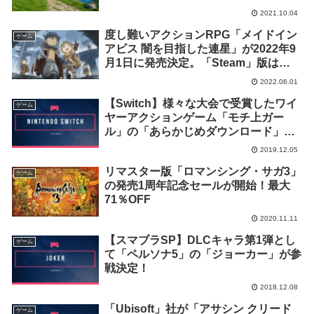
2021.10.04
度し難いアクションRPG「メイドイン
ゲーム
アビス 闇を目指した連星」が2022年9
月1日に発売決定。「Steam」版は
2022年9月3日発売予定
2022.06.01
【Switch】様々な大会で受賞したワイ
ゲーム
ヤーアクションゲーム「モチ上ガー
ル」の「あらかじめダウンロード」が
スタート
2019.12.05
リマスター版「ロマンシング・サガ3」
ゲーム
の発売1周年記念セールが開始！最大
71％OFF
2020.11.11
【スマブラSP】DLCキャラ第1弾とし
ゲーム
て「ペルソナ5」の「ジョーカー」が参
戦決定！
2018.12.08
「Ubisoft」社が「アサシン クリード
ゲーム