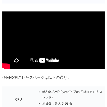
今回公開されたスペックは以下の通り。
x86-64-AMD Ryzen™ “Zen 2″(8コア / 16 ス
レッド)
CPU
周波数：最大 3.5GHz