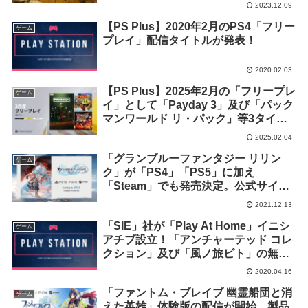
2023.12.09
【PS Plus】2020年2月のPS4「フリー
ゲーム
プレイ」配信タイトルが発表！
2020.02.03
【PS Plus】2025年2月の「フリープレ
ゲーム
イ」として「Payday 3」及び「パック
マンワールド リ・パック」等3タイト
ルの配信が開始！
2025.02.04
「グランブルーファンタジー リリン
ゲーム
ク」が「PS4」「PS5」に加え
「Steam」でも発売決定。公式サイト
がリニューアルされ公式ツイッターも
2021.12.13
開設
「SIE」社が「Play At Home」イニシ
ゲーム
アチブ設立！「アンチャーテッド コレ
クション」及び「風ノ旅ビト」の無料
配信が発表
2020.04.16
「ファントム・ブレイブ 幽霊船団と消
ゲーム
えた英雄」体験版の配信が開始。製品