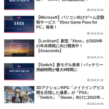
2019.05.08
【Microsoft】パソコン向けゲーム定額
ゲーム
制サービス「Xbox Game Pass for
PC」発表！
2019.05.31
【Lockhart】新型「Xbox」が2020年
ゲーム
の年末商戦に向け開発中！
【Anaconda】
2018.12.21
【Switch】新モデル発表！バッテリー
ゲーム
持続時間が最大9時間に
2019.07.18
3DアクションRPG「メイドインアビス
ゲーム
闇を目指した連星」が「PS4」
「Switch」「Steam」向けに2022年発
売決定
2021.05.06