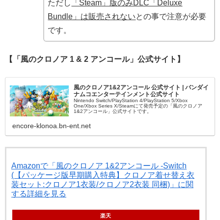
ただし
「Steam」版のみDLC「Deluxe
Bundle」は販売されない
との事で注意が必要
です。
【「風のクロノア 1 & 2 アンコール」公式サイト】
風のクロノア1&2アンコール 公式サイト | バンダイ
ナムコエンターテインメント公式サイト
Nintendo Switch/PlayStation 4/PlayStation 5/Xbox
One/Xbox Series X/Steamにて発売予定の「風のクロノア
1&2アンコール」公式サイトです。
encore-klonoa.bn-ent.net
Amazonで「風のクロノア 1&2アンコール -Switch
(【パッケージ版早期購入特典】クロノア着せ替え衣
装セット:クロノア1衣装/クロノア2衣装 同梱)」に関
する詳細を見る
楽天