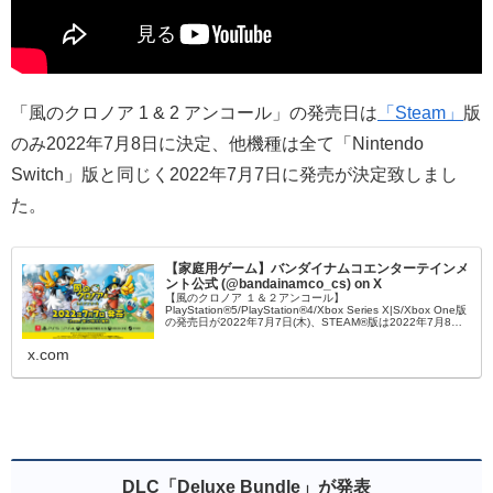
「風のクロノア 1 & 2 アンコール」の発売日は
「Steam」
版
のみ2022年7月8日に決定、他機種は全て「Nintendo
Switch」版と同じく2022年7月7日に発売が決定致しまし
た。
【家庭用ゲーム】バンダイナムコエンターテインメ
ント公式 (@bandainamco_cs) on X
【風のクロノア １＆２アンコール】
PlayStation®5/PlayStation®4/Xbox Series X|S/Xbox One版
の発売日が2022年7月7日(木)、STEAM®版は2022年7月8日
(金)に決定しました🎊#風のクロノア #クロノア25th
x.com
DLC「Deluxe Bundle」が発表