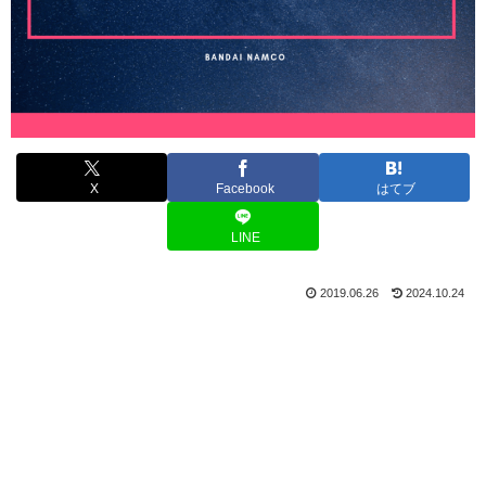
X
Facebook
はてブ
LINE
2019.06.26
2024.10.24