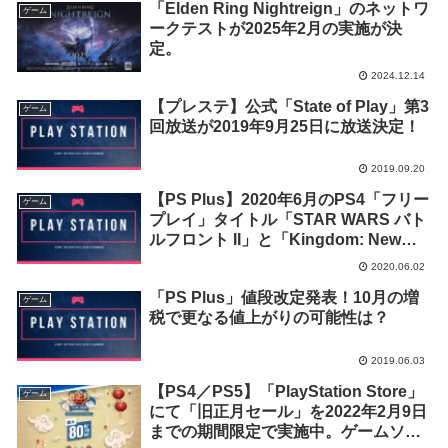
「Elden Ring Nightreign」のネットワ
ゲーム
ークテストが2025年2月の実施が決
定。
2024.12.14
【プレステ】公式「State of Play」第3
ゲーム
回放送が2019年9月25日に放送決定！
2019.09.20
【PS Plus】2020年6月のPS4「フリー
ゲーム
プレイ」タイトル「STAR WARS バト
ルフロント II」と「Kingdom: New
Lands」が配信開始！
2020.06.02
「PS Plus」値段改定発表！10月の増
ゲーム
税で更なる値上がりの可能性は？
2019.06.03
【PS4／PS5】「PlayStation Store」
ゲーム
にて「旧正月セール」を2022年2月9日
までの期間限定で実施中。ゲームソフ