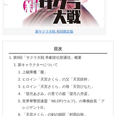
新サクラ大戦 初回限定版
目次
第9回「サクラ大戦 帝劇宣伝部通信」概要
新キャラクターについて
上級降魔「朧」
ヒロイン「天宮さくら」の父「天宮鉄幹」
ヒロイン「天宮さくら」の母「天宮ひなた」
「望月あざみ」の育ての親「望月八丹斎」
世界華撃団連盟「WLOF(ウルフ)」の事務総長「プ
レジデントG」
「天宮さくら」の剣の師匠「村雨白秋」