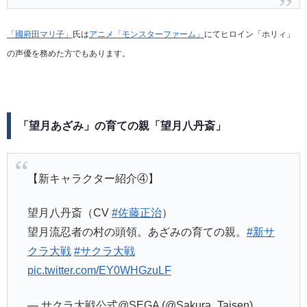
「國府田マリ子」
氏は
アニメ「モンスターファーム」
にてヒロイン「ホリィ」
の声優を務めた方でもあります。
「望月あざみ」の育ての親「望月八丹斎」
【新キャラクター紹介④】
望月八丹斎（CV
#佐藤正治
）
望月流忍者の村の頭領。あざみの育ての親。
#新サ
クラ大戦
#サクラ大戦
pic.twitter.com/EY0WHGzuLF
— サクラ大戦公式@SEGA (@Sakura_Taisen)