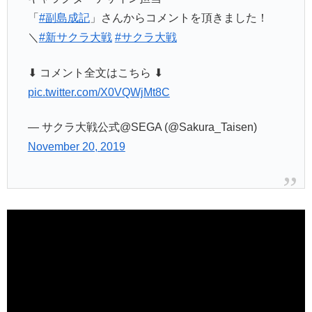
「
#副島成記
」さんからコメントを頂きました！
＼
#新サクラ大戦
#サクラ大戦
⬇︎ コメント全文はこちら ⬇︎
pic.twitter.com/X0VQWjMt8C
— サクラ大戦公式@SEGA (@Sakura_Taisen)
November 20, 2019