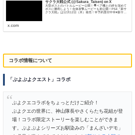
サクラ大戦公式 (@Sakura_Taisen) on X
大型ボスとのバトルムービー公開！🎥ペア機との絆を深めて
ボスに勝利しよう！合体攻撃ムービーも初公開！PS4『新サ
クラ大戦』は12月12日（木）発売！🌸予約受付中🌸#新サク
ラ大戦 #サクラ大戦
x.com
コラボ情報について
「ぷよぷよクエスト」コラボ
ぷよクエコラボをちょっとだけご紹介！
ぷよクエの世界に、神山隊長やさくらたち花組が登
場！コラボ限定ストーリーを楽しむことができま
す。ぷよぷよシリーズお馴染みの「まんざいデモ」