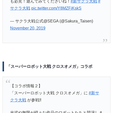
も必見！遊んでみてくださいね！
#新サクラ大戦
#
サクラ大戦
pic.twitter.com/Y8MZFiKskS
— サクラ大戦公式@SEGA (@Sakura_Taisen)
November 20, 2019
「スーパーロボット大戦 クロスオメガ」コラボ
【コラボ情報２】
「スーパーロボット大戦 クロスオメガ」に
#新サ
クラ大戦
が参戦‼
光武や無限が様々な作品のロボットたちと競演しま