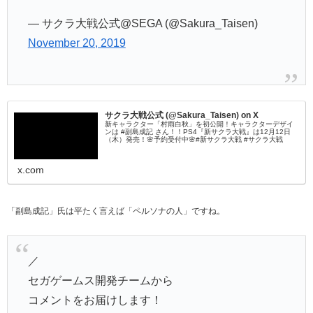
— サクラ大戦公式@SEGA (@Sakura_Taisen)
November 20, 2019
サクラ大戦公式 (@Sakura_Taisen) on X
新キャラクター「村雨白秋」を初公開！キャラクターデザイ
ンは #副島成記 さん！！PS4『新サクラ大戦』は12月12日
（木）発売！🌸予約受付中🌸#新サクラ大戦 #サクラ大戦
x.com
「副島成記」氏は平たく言えば「ペルソナの人」ですね。
／
セガゲームス開発チームから
コメントをお届けします！