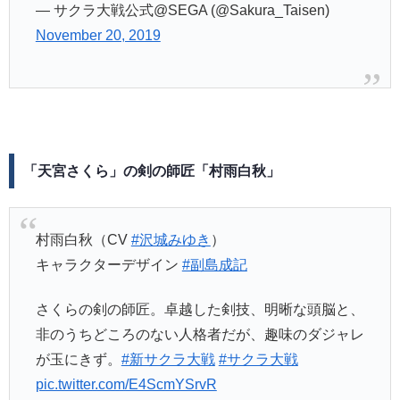
— サクラ大戦公式@SEGA (@Sakura_Taisen)
November 20, 2019
「天宮さくら」の剣の師匠「村雨白秋」
村雨白秋（CV
#沢城みゆき
）
キャラクターデザイン
#副島成記
さくらの剣の師匠。卓越した剣技、明晰な頭脳と、
非のうちどころのない人格者だが、趣味のダジャレ
が玉にきず。
#新サクラ大戦
#サクラ大戦
pic.twitter.com/E4ScmYSrvR