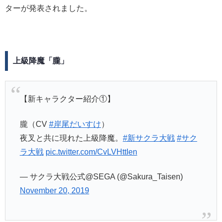
ターが発表されました。
上級降魔「朧」
【新キャラクター紹介①】
朧（CV
#岸尾だいすけ
）
夜叉と共に現れた上級降魔。
#新サクラ大戦
#サク
ラ大戦
pic.twitter.com/CvLVHttIen
— サクラ大戦公式@SEGA (@Sakura_Taisen)
November 20, 2019