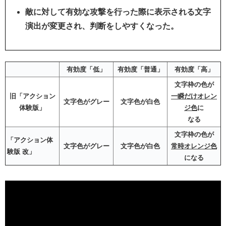
敵に対して有効な攻撃を行った際に表示される文字
演出が変更され、判断をしやすくなった。
有効度「低」
有効度「普通」
有効度「高」
文字枠の色が
旧「アクション
一瞬だけオレン
文字色がグレー
文字色が白色
体験版」
ジ色
に
なる
文字枠の色が
「アクション体
文字色がグレー
文字色が白色
常時オレンジ色
験版 改」
になる