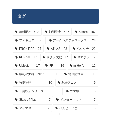
タグ
無料配布
523
期間限定
445
Steam
187
フィギュア
70
アークシステムワークス
28
FRONTIER
27
ATLAS
23
ペルソナ
22
KONAMI
17
サクラ大戦
17
スマブラ
17
Ubisoft
17
FF
16
miHoYo
12
勝利の女神：NIKKE
11
地球防衛軍
11
牧場物語
10
劇場アニメ
9
『崩壊』シリーズ
8
ウマ娘
8
State of Play
7
インターネット
7
アイマス
7
ねんどろいど
5