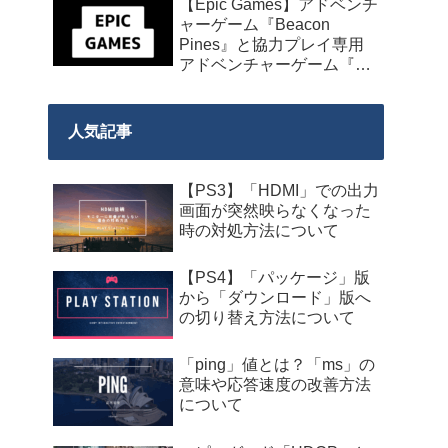
【Epic Games】アドベンチ
発売】
ャーゲーム『Beacon
Pines』と協力プレイ専用
アドベンチャーゲーム『We
Were Here Together』の無
料配布が来週2026年8月14
日午前0時までの期間限定
人気記事
で開始！
【PS3】「HDMI」での出力
画面が突然映らなくなった
時の対処方法について
【PS4】「パッケージ」版
から「ダウンロード」版へ
の切り替え方法について
「ping」値とは？「ms」の
意味や応答速度の改善方法
について