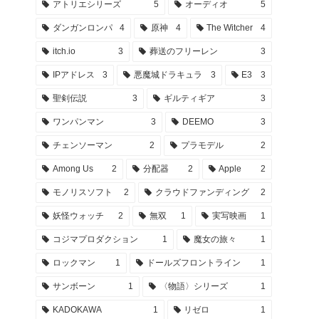
アトリエシリーズ
5
オーディオ
5
ダンガンロンパ
4
原神
4
The Witcher
4
itch.io
3
葬送のフリーレン
3
IPアドレス
3
悪魔城ドラキュラ
3
E3
3
聖剣伝説
3
ギルティギア
3
ワンパンマン
3
DEEMO
3
チェンソーマン
2
プラモデル
2
Among Us
2
分配器
2
Apple
2
モノリスソフト
2
クラウドファンディング
2
妖怪ウォッチ
2
無双
1
実写映画
1
コジマプロダクション
1
魔女の旅々
1
ロックマン
1
ドールズフロントライン
1
サンボーン
1
〈物語〉シリーズ
1
KADOKAWA
1
リゼロ
1