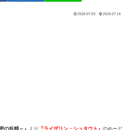
2026.07.03
2026.07.14
秘密の妖精～』
より
『ライザリン・シュタウト
』
のぬーど