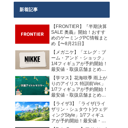
新着記事
【FRONTIER】『半期決算
SALE 奥義』開始！おすす
めのゲーミングPC情報まと
め【〜8月21日】
【メガニケ】「エレグ：ブ
ーム・アンド・ショック」
1/4フィギュアが予約開始！
最安値・取扱店舗まとめ
【2027年10月発売】
【学マス】花海咲季 雨上が
りのアイリス 特訓前Ver.」
1/7フィギュアが予約開始！
最安値・取扱店舗まとめ
【2027年4月発売】
【ライザ3】「ライザ(ライ
ザリン・シュタウト)ウェデ
ィングStyle」1/7フィギュ
アが予約開始！最安値・取
扱店舗まとめ【2027年4月