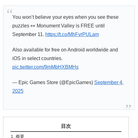
You won’t believe your eyes when you see these
puzzles 👀 Monument Valley is FREE until
September 11.
https://t.co/MhFvrPULam
Also available for free on Android worldwide and
iOS in select countries.
pic.twitter.com/9mMbHXBMHs
— Epic Games Store (@EpicGames)
September 4,
2025
目次
概要