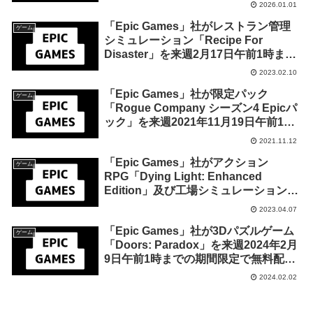
2026.01.01
「Epic Games」社がレストラン管理
ゲーム
シミュレーション「Recipe For
Disaster」を来週2月17日午前1時まで
の期間限定で無料配布を開始！
2023.02.10
「Epic Games」社が限定パック
ゲーム
「Rogue Company シーズン4 Epicパ
ック」を来週2021年11月19日午前1時
までの1週間限定で無料配布を開始！
2021.11.12
「Epic Games」社がアクション
ゲーム
RPG「Dying Light: Enhanced
Edition」及び工場シミュレーション
「shapez」を来週2023年4月13日終日
2023.04.07
までの期間限定で無料配布を開始！
「Epic Games」社が3Dパズルゲーム
ゲーム
「Doors: Paradox」を来週2024年2月
9日午前1時までの期間限定で無料配布
を開始！
2024.02.02