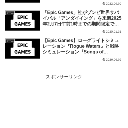
基本プレイ無料ゲーム「Realm Royale
2022.09.09
Reforged」のDLC「Realm Royale
「Epic Games」社がゾンビ世界サバ
Reforged Epic ローンチバンドル」を
ゲーム
イバル「アンダイイング」を来週2025
来週9月15日終日までの1週間限定で無
年2月7日午前1時までの期間限定で無
料配布を開始！
料配布を開始！
2025.01.31
【Epic Games】ローグライトシミュ
ゲーム
レーション『Rogue Waters』と戦略
シミュレーション『Songs of
Conquest』が来週2026年6月12日午
2026.06.06
前0時までの期間限定で無料配布を開
始！
スポンサーリンク