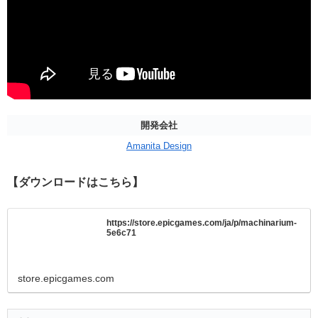
開発会社
Amanita Design
【ダウンロードはこちら】
https://store.epicgames.com/ja/p/machinarium-
5e6c71
store.epicgames.com