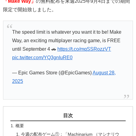
「Make Way」
の無料配布を来週2025年9月4日までの期間
限定で開始致しました。
The speed limit is whatever you want it to be! Make
Way, an exciting multiplayer racing game, is FREE
until September 4 🚗
https://t.co/mqSSRozzVT
pic.twitter.com/YQ3gnIuRE0
— Epic Games Store (@EpicGames)
August 28,
2025
目次
概要
今週の配布ゲーム①：「Machinarium （マシナリウ