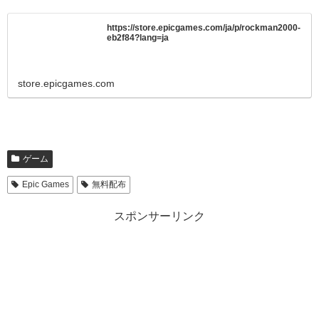
https://store.epicgames.com/ja/p/rockman2000-
eb2f84?lang=ja
store.epicgames.com
ゲーム
Epic Games
無料配布
スポンサーリンク