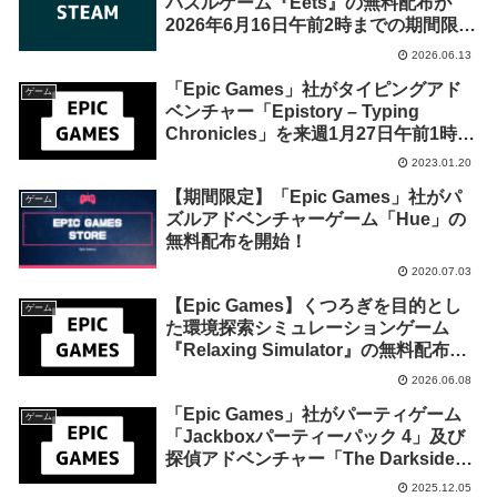
パズルゲーム『Eets』の無料配布が
2026年6月16日午前2時までの期間限定
で開始
2026.06.13
「Epic Games」社がタイピングアド
ゲーム
ベンチャー「Epistory – Typing
Chronicles」を来週1月27日午前1時ま
での期間限定で無料配布を開始！
2023.01.20
【期間限定】「Epic Games」社がパ
ゲーム
ズルアドベンチャーゲーム「Hue」の
無料配布を開始！
2020.07.03
【Epic Games】くつろぎを目的とし
ゲーム
た環境探索シミュレーションゲーム
『Relaxing Simulator』の無料配布が
2026年6月15日午前2時までの期間限定
2026.06.08
で開始
「Epic Games」社がパーティゲーム
ゲーム
「Jackboxパーティーパック 4」及び
探偵アドベンチャー「The Darkside
Detective」を来週2025年12月12日1時
2025.12.05