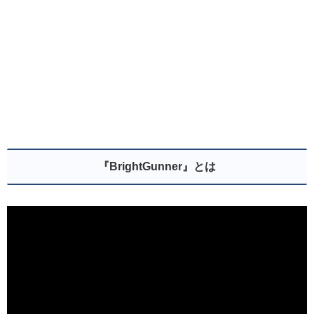
『BrightGunner』とは