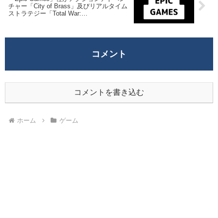
チャー「City of Brass」及びリアルタイム
ストラテジー「Total War:
WARHAMMER」を来週2022年4月7日終日
までの1週間限定で無料配布を開始！
コメント
コメントを書き込む
ホーム
ゲーム