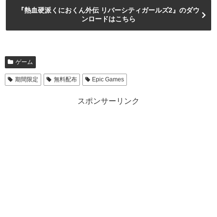
『熱血硬派くにおくん外伝 リバーシティガールズ2』のダウ
ンロードはこちら
ゲーム
期間限定
無料配布
Epic Games
スポンサーリンク