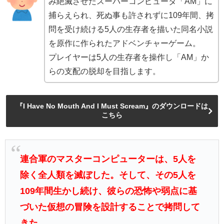
み絶滅させたスーパーコンピュータ「AM」に
捕らえられ、死ぬ事も許されずに109年間、拷
問を受け続ける5人の生存者を描いた同名小説
を原作に作られたアドベンチャーゲーム。
プレイヤーは5人の生存者を操作し「AM」か
らの支配の脱却を目指します。
『I Have No Mouth And I Must Scream』のダウンロードは
こちら
連合軍のマスターコンピューターは、5人を
除く全人類を滅ぼした。そして、その5人を
109年間生かし続け、彼らの恐怖や弱点に基
づいた仮想の冒険を設計することで拷問して
きた。