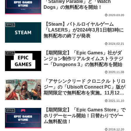
「Stanley Parable」と「Watch
Dogs」の無料配布を開始！
2020.03.20
【Steam】バトルロイヤルゲーム
ゲーム
「LASERS」が2024年3月1日朝3時に
無料配布の終了が発表
2024.02.21
【期間限定】「Epic Games」社がダ
ゲーム
ンジョン制作リアルタイムストラテジ
ー「Dungeons 3」の無料配布を開始
2020.11.06
「アサシンクリード クロニクル トリロ
ゲーム
ジー」の「Ubisoft Connect PC」版が
期間限定で無料配布を実施。11月12日
19時まで
2021.11.10
【期間限定】「Epic Games Store」で
ゲーム
ホリデーセール開始！日替わりでゲー
ム無料配信！
2019.12.20