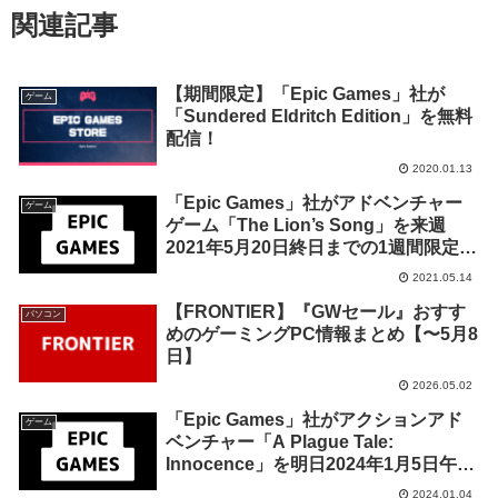
関連記事
【期間限定】「Epic Games」社が
ゲーム
「Sundered Eldritch Edition」を無料
配信！
2020.01.13
「Epic Games」社がアドベンチャー
ゲーム
ゲーム「The Lion’s Song」を来週
2021年5月20日終日までの1週間限定で
無料配布を開始！
2021.05.14
【FRONTIER】『GWセール』おすす
パソコン
めのゲーミングPC情報まとめ【〜5月8
日】
2026.05.02
「Epic Games」社がアクションアド
ゲーム
ベンチャー「A Plague Tale:
Innocence」を明日2024年1月5日午前
1時までの期間限定で無料配布を開始！
2024.01.04