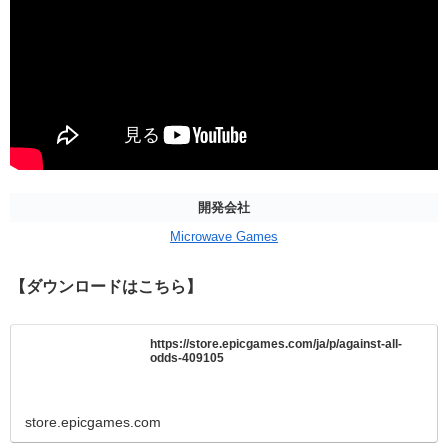
開発会社
Microwave Games
【ダウンロードはこちら】
https://store.epicgames.com/ja/p/against-all-
odds-409105
store.epicgames.com