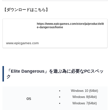
【ダウンロードはこちら】
https://www.epicgames.com/store/ja/product/elit
e-dangerous/home
www.epicgames.com
「Elite Dangerous」を遊ぶ為に必要なPCスペッ
ク
Windows 10 (64bit)
Windows 8(64bit)
OS
Windows 7(64bit)