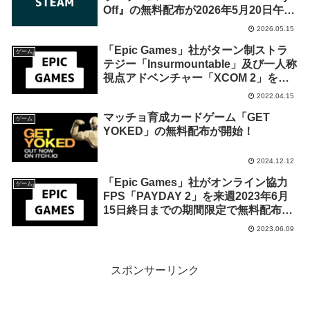
Off』の無料配布が2026年5月20日午前
2時までの期間限定で開始
2026.05.15
「Epic Games」社がターン制ストラ
ゲーム
テジー「Insurmountable」及び一人称
視点アドベンチャー「XCOM 2」を来
週2022年4月21日終日までの1週間限定
2022.04.15
で無料配布を開始！
マッチョ育成カードゲーム「GET
ゲーム
YOKED」の無料配布が開始！
2024.12.12
「Epic Games」社がオンライン協力
ゲーム
FPS「PAYDAY 2」を来週2023年6月
15日終日までの期間限定で無料配布を
開始！
2023.06.09
スポンサーリンク