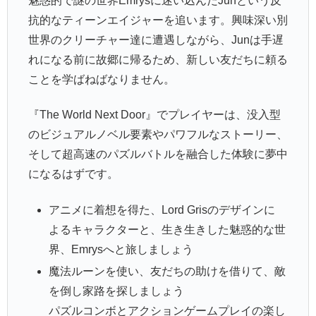
魅惑的で謎の世界Emrysに迷い込んだJunという反
抗的なティーンエイジャーを追います。興味深い別
世界のクリーチャー達に遭遇しながら、Junは手遅
れになる前に故郷に帰るため、新しい友だちに頼る
ことを学ばねばなりません。
『The World Next Door』でプレイヤーは、没入型
のビジュアルノベル要素やパワフルなストーリー、
そして超高速のパズルバトルを融合した体験に夢中
になるはずです。
アニメに着想を得た、Lord Grisのデザインに
よるキャラクターと、生き生きした魅惑的な世
界、Emrysへと旅しましょう
魔法ルーンを使い、友だちの助けを借りて、敵
を倒し家路を探しましょう
パズルコンボとアクションゲームプレイの楽し