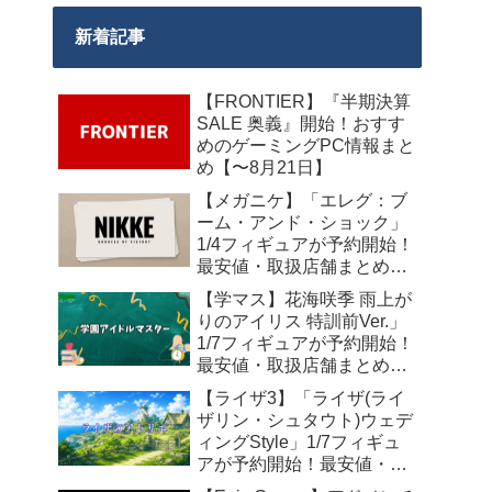
新着記事
【FRONTIER】『半期決算
SALE 奥義』開始！おすす
めのゲーミングPC情報まと
め【〜8月21日】
【メガニケ】「エレグ：ブ
ーム・アンド・ショック」
1/4フィギュアが予約開始！
最安値・取扱店舗まとめ
【2027年10月発売】
【学マス】花海咲季 雨上が
りのアイリス 特訓前Ver.」
1/7フィギュアが予約開始！
最安値・取扱店舗まとめ
【2027年4月発売】
【ライザ3】「ライザ(ライ
ザリン・シュタウト)ウェデ
ィングStyle」1/7フィギュ
アが予約開始！最安値・取
扱店舗まとめ【2027年4月