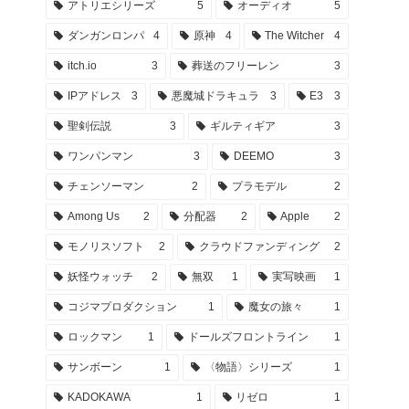
アトリエシリーズ
5
オーディオ
5
ダンガンロンパ
4
原神
4
The Witcher
4
itch.io
3
葬送のフリーレン
3
IPアドレス
3
悪魔城ドラキュラ
3
E3
3
聖剣伝説
3
ギルティギア
3
ワンパンマン
3
DEEMO
3
チェンソーマン
2
プラモデル
2
Among Us
2
分配器
2
Apple
2
モノリスソフト
2
クラウドファンディング
2
妖怪ウォッチ
2
無双
1
実写映画
1
コジマプロダクション
1
魔女の旅々
1
ロックマン
1
ドールズフロントライン
1
サンボーン
1
〈物語〉シリーズ
1
KADOKAWA
1
リゼロ
1