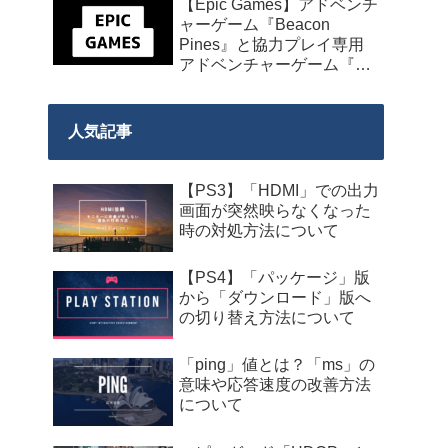
【Epic Games】アドベンチ
発売】
ャーゲーム『Beacon
Pines』と協力プレイ専用
アドベンチャーゲーム『We
Were Here Together』の無
料配布が来週2026年8月14
日午前0時までの期間限定
人気記事
で開始！
【PS3】「HDMI」での出力
画面が突然映らなくなった
時の対処方法について
【PS4】「パッケージ」版
から「ダウンロード」版へ
の切り替え方法について
「ping」値とは？「ms」の
意味や応答速度の改善方法
について