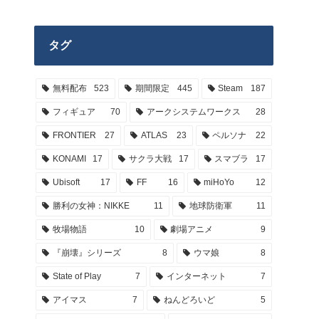
タグ
無料配布
523
期間限定
445
Steam
187
フィギュア
70
アークシステムワークス
28
FRONTIER
27
ATLAS
23
ペルソナ
22
KONAMI
17
サクラ大戦
17
スマブラ
17
Ubisoft
17
FF
16
miHoYo
12
勝利の女神：NIKKE
11
地球防衛軍
11
牧場物語
10
劇場アニメ
9
『崩壊』シリーズ
8
ウマ娘
8
State of Play
7
インターネット
7
アイマス
7
ねんどろいど
5