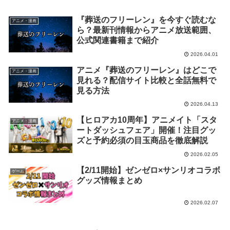
『葬送のフリーレン』を今すぐ読むな
アニメ・漫画
ら？最新刊情報からアニメ放送範囲、
公式関連書籍まで紹介
2026.04.01
アニメ『葬送のフリーレン』はどこで
アニメ・漫画
見れる？配信サイト比較と全話無料で
見る方法
2026.04.13
【ヒロアカ10周年】アニメイト「スタ
アニメ・漫画
ートダッシュフェア」開催！注目グッ
ズと予約必須の目玉商品を徹底解説
2026.02.05
【2/11開始】ゼンゼロ×サンリオコラボ
ゲーム
グッズ情報まとめ
2026.02.07