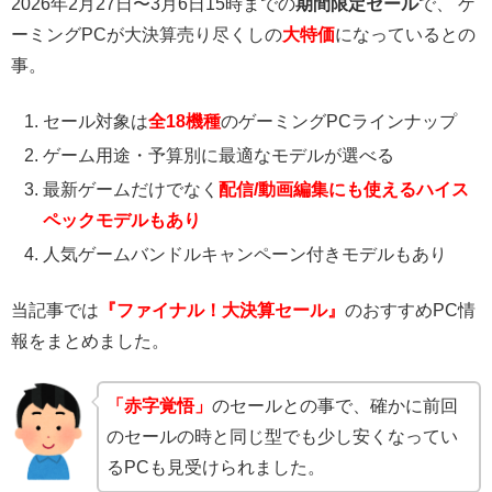
2026年2月27日〜3月6日15時までの
期間限定セール
で、 ゲ
ーミングPCが大決算売り尽くしの
大特価
になっているとの
事。
セール対象は
全18機種
のゲーミングPCラインナップ
ゲーム用途・予算別に最適なモデルが選べる
最新ゲームだけでなく
配信/動画編集にも使えるハイス
ペックモデルもあり
人気ゲームバンドルキャンペーン付きモデルもあり
当記事では
『ファイナル！大決算セール』
のおすすめPC情
報をまとめました。
「赤字覚悟」
のセールとの事で、確かに前回
のセールの時と同じ型でも少し安くなってい
るPCも見受けられました。