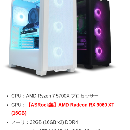
CPU：AMD Ryzen 7 5700X プロセッサー
GPU：
【ASRock製】AMD Radeon RX 9060 XT
(16GB)
メモリ：32GB (16GB x2) DDR4