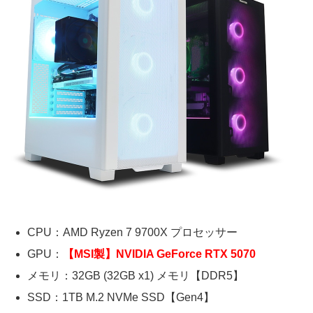
CPU：AMD Ryzen 7 9700X プロセッサー
GPU：
【MSI製】NVIDIA GeForce RTX 5070
メモリ：32GB (32GB x1) メモリ【DDR5】
SSD：1TB M.2 NVMe SSD【Gen4】