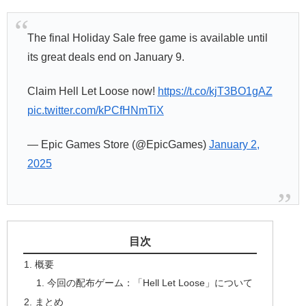
The final Holiday Sale free game is available until
its great deals end on January 9.
Claim Hell Let Loose now!
https://t.co/kjT3BO1gAZ
pic.twitter.com/kPCfHNmTiX
— Epic Games Store (@EpicGames)
January 2,
2025
目次
概要
今回の配布ゲーム：「Hell Let Loose」について
まとめ