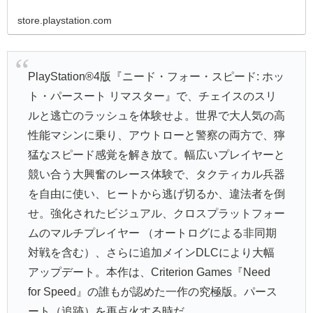
プレイヤーと競い合う大興奮のレース体験で、タクティカル
兵器を自由に使い、ヒートから逃げ切...
store.playstation.com
PlayStation®4版『ニード・フォー・スピード: ホッ
ト・パースート リマスター』で、チェイスのスリ
ルと逃亡のラッシュを体験せよ。世界で大人気の高
性能マシンに乗り、アウトローと警察の両方で、獰
猛なスピード感覚を解き放て。幅広いプレイヤーと
競い合う大興奮のレース体験で、タクティカル兵器
を自由に使い、ヒートから逃げ切るか、違法者を倒
せ。強化されたビジュアル、クロスプラットフォー
ムのマルチプレイヤー （オートログによる非同期
対戦を含む）、さらに追加メインDLCにより大幅
アップデート。本作は、Criterion Games『Need
for Speed』の誰もが認めた一作の究極版。パース
ート（追跡）を再点火する時だ。