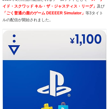
イド・スクワッド キル・ザ・ジャスティス・リーグ」
及び
「ごく普通の鹿のゲーム DEEEER Simulator」
等3タイト
ルの
配信が開始されました。