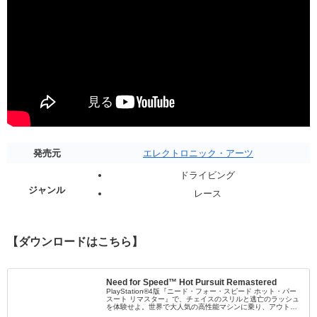
発売元
エレクトロニック・アーツ
ドライビング
ジャンル
レース
【ダウンロードはこちら】
Need for Speed™ Hot Pursuit Remastered
PlayStation®4版『ニード・フォー・スピード ホット・パー
スート リマスター』で、チェイスのスリルと逃亡のラッシュ
を体験せよ。世界で大人気の高性能マシンに乗り、アウトロ
ーと警察の両方で、獰猛なスピード感覚を解き放て。幅広い