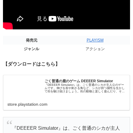
発売元
PLAYISM
ジャンル
アクション
【ダウンロードはこちら】
ごく普通の鹿のゲーム DEEEER Simulator
『DEEEER Simulator』は、ごく普通のシカが主人公のゲー
ムです。伸びる首や刺さる角など、シカが持つ個性を生かし
て街を駆け抜けましょう。街の動物と楽しく遊んだり、その
街を跡形もなく破壊することも出来る「スローライフ街破壊
ゲーム」です。 悪さばかりしているとクセが強めな動物の警
察が現れます。武術を極めた羊、パト...
store.playstation.com
『DEEEER Simulator』は、ごく普通のシカが主人