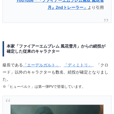
YouTube「『ファイアーエムブレム無双 風花雪
月』2ndトレーラー」
より引用
本家「ファイアーエムブレム 風花雪月」からの続投が
確定した従来のキャラクター
級長である
「エーデルガルト」
、
「ディミトリ」
、「クロ
ード」以外のキャラクターも数名、続投が確定となりまし
た。
※「ヒューベルト」は第一弾PVで登場しています。