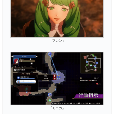
「フレン」
「モニカ」