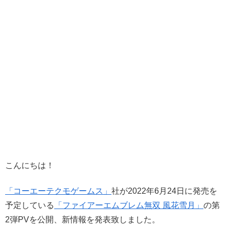
こんにちは！
「コーエーテクモゲームス」
社が2022年6月24日に発売を
予定している
「ファイアーエムブレム無双 風花雪月」
の第
2弾PVを公開、新情報を発表致しました。