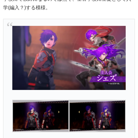
学(編入？)する模様。