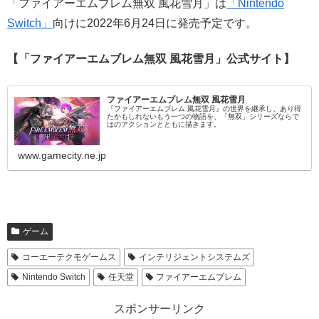
「ファイアーエムブレム無双 風花雪月」は
「Nintendo
Switch」
向けに2022年6月24日に発売予定です。
【「ファイアーエムブレム無双 風花雪月」公式サイト】
ファイアーエムブレム無双 風花雪月
『ファイアーエムブレム 風花雪月』の世界を継承し、あり得
たかもしれないもう一つの物語を、「無双」シリーズならで
はのアクションとともに描きます。
www.gamecity.ne.jp
ゲーム
コーエーテクモゲームス
インテリジェントシステムズ
Nintendo Switch
任天堂
ファイアーエムブレム
スポンサーリンク