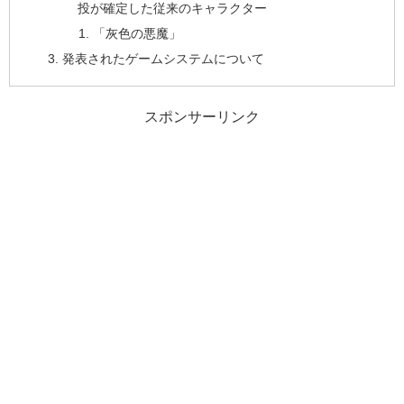
投が確定した従来のキャラクター
「灰色の悪魔」
発表されたゲームシステムについて
スポンサーリンク