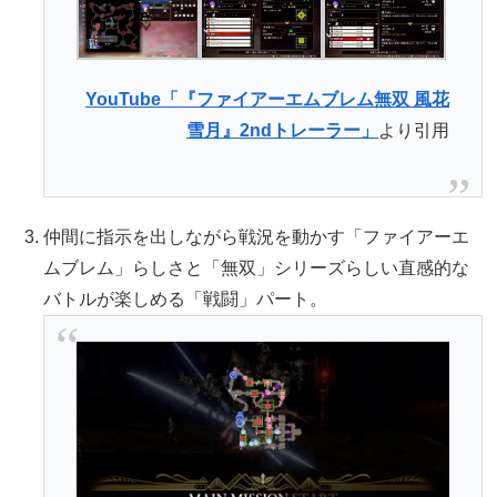
YouTube「『ファイアーエムブレム無双 風花
雪月』2ndトレーラー」
より引用
仲間に指示を出しながら戦況を動かす「ファイアーエ
ムブレム」らしさと「無双」シリーズらしい直感的な
バトルが楽しめる「戦闘」パート。