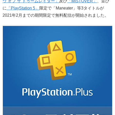
ウ オブ ザ トゥームレイダー」
及び
「MISTOVER」
、並び
に
「PlayStation 5」
限定で「Maneater」等3タイトルが
2021年2月までの期間限定で無料配信が開始されました。