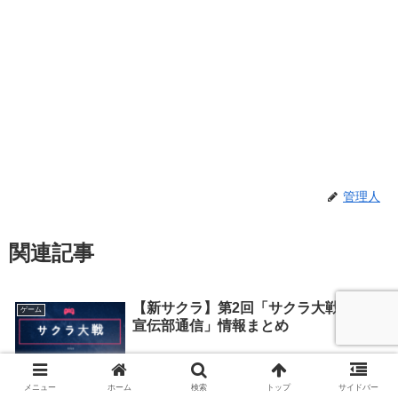
管理人
関連記事
【新サクラ】第2回「サクラ大戦 帝劇
ゲーム
宣伝部通信」情報まとめ
2019.07.26
メニュー
ホーム
検索
トップ
サイドバー
「テイルズオブアライズ」が2021年9
ゲーム