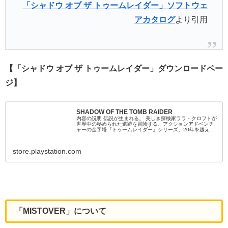
「シャドウ オブ ザ トゥームレイダー」ソフトウェ
アカタログ
より引用
【「シャドウ オブ ザ トゥームレイダー」ダウンロードペー
ジ】
SHADOW OF THE TOMB RAIDER
内容の説明 伝説が生まれる。 美しき探検家ララ・クロフトが
世界中の秘められた遺跡を冒険する、アクションアドベンチ
ャーの金字塔『トゥームレイダー』シリーズ。20年を越える
歴史と魅力が最新技術で進化を遂げた本作は、自由度の高
い“魅せる”アクションや遺跡探索などすべてが最大スケールで
描かれる、まさにシリーズの集大成！ 今明か...
store.playstation.com
「MISTOVER」について