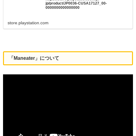
jp/product/JP0036-CUSA17127_00-
0000000000000000
store.playstation.com
「Maneater」について