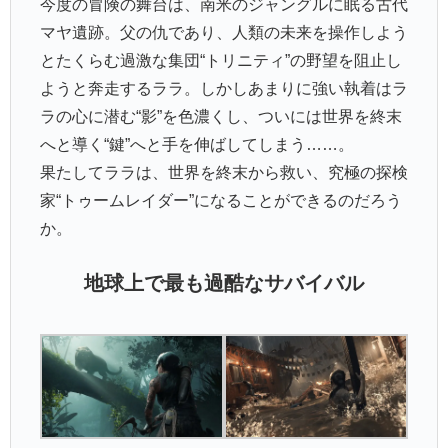
今度の冒険の舞台は、南米のジャングルに眠る古代
マヤ遺跡。父の仇であり、人類の未来を操作しよう
とたくらむ過激な集団“トリニティ”の野望を阻止し
ようと奔走するララ。しかしあまりに強い執着はラ
ラの心に潜む“影”を色濃くし、ついには世界を終末
へと導く“鍵”へと手を伸ばしてしまう……。
果たしてララは、世界を終末から救い、究極の探検
家“トゥームレイダー”になることができるのだろう
か。
地球上で最も過酷なサバイバル