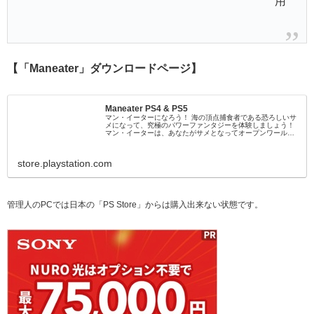
用
【「Maneater」ダウンロードページ】
Maneater PS4 & PS5
マン・イーターになろう！ 海の頂点捕食者である恐ろしいサ
メになって、究極のパワーファンタジーを体験しましょう！
マン・イーターは、あなたがサメとなってオープンワールド
で暴れまわる、シングルプレイヤー・アクションRPGです。
小さな子ザメから始まり、生態系の頂点を目指しながら、厳
しい世界の中で生き残りを懸け、獲物をたくさん食...
store.playstation.com
管理人のPCでは日本の「PS Store」からは購入出来ない状態です。