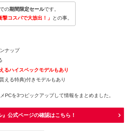
までの
期間限定セール
です。
衝撃コスパで大放出！」
との事。
インナップ
る
使えるハイスペックモデルもあり
貰える特典)付きモデルもあり
メPCを3つピックアップして情報をまとめました。
ル』公式ページの確認はこちら！