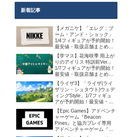
新着記事
【メガニケ】「エレグ：ブ
ーム・アンド・ショック」
1/4フィギュアが予約開始！
最安値・取扱店舗まとめ
【2027年10月発売】
【学マス】花海咲季 雨上が
りのアイリス 特訓前Ver.」
1/7フィギュアが予約開始！
最安値・取扱店舗まとめ
【2027年4月発売】
【ライザ3】「ライザ(ライ
ザリン・シュタウト)ウェデ
ィングStyle」1/7フィギュ
アが予約開始！最安値・取
扱店舗まとめ【2027年4月
【Epic Games】アドベンチ
発売】
ャーゲーム『Beacon
Pines』と協力プレイ専用
アドベンチャーゲーム『We
Were Here Together』の無