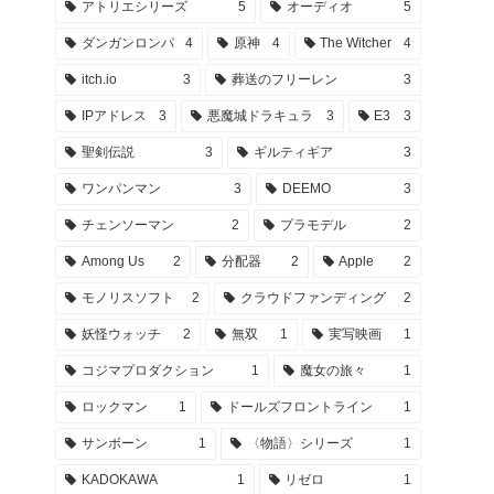
アトリエシリーズ
5
オーディオ
5
ダンガンロンパ
4
原神
4
The Witcher
4
itch.io
3
葬送のフリーレン
3
IPアドレス
3
悪魔城ドラキュラ
3
E3
3
聖剣伝説
3
ギルティギア
3
ワンパンマン
3
DEEMO
3
チェンソーマン
2
プラモデル
2
Among Us
2
分配器
2
Apple
2
モノリスソフト
2
クラウドファンディング
2
妖怪ウォッチ
2
無双
1
実写映画
1
コジマプロダクション
1
魔女の旅々
1
ロックマン
1
ドールズフロントライン
1
サンボーン
1
〈物語〉シリーズ
1
KADOKAWA
1
リゼロ
1