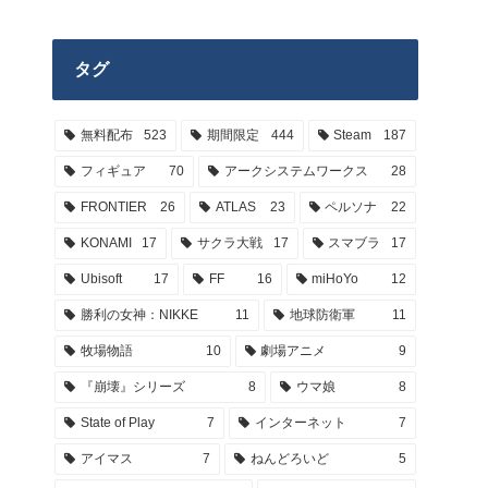
タグ
無料配布
523
期間限定
444
Steam
187
フィギュア
70
アークシステムワークス
28
FRONTIER
26
ATLAS
23
ペルソナ
22
KONAMI
17
サクラ大戦
17
スマブラ
17
Ubisoft
17
FF
16
miHoYo
12
勝利の女神：NIKKE
11
地球防衛軍
11
牧場物語
10
劇場アニメ
9
『崩壊』シリーズ
8
ウマ娘
8
State of Play
7
インターネット
7
アイマス
7
ねんどろいど
5