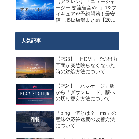
【アズレン】「ニュージャ
料配布が来週2026年8月14
ージー 交流宿舎Ver.」1/3フ
日午前0時までの期間限定
ィギュアが予約開始！最安
で開始！
値・取扱店舗まとめ【2027
年2月発売】
人気記事
【PS3】「HDMI」での出力
画面が突然映らなくなった
時の対処方法について
【PS4】「パッケージ」版
から「ダウンロード」版へ
の切り替え方法について
「ping」値とは？「ms」の
意味や応答速度の改善方法
について