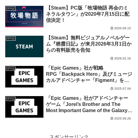
【Steam】PC版「牧場物語 再会のミ
ゲーム
ネラルタウン」が2020年7月15日に配
信決定！
2020.06.15
【Steam】無料ビジュアルノベルゲー
ゲーム
ム『栖霞日記』が来月2026年3月1日か
らの有料販売を告知
2026.02.16
「Epic Games」社が戦略
ゲーム
RPG「Backpack Hero」及びミュージ
カルアドベンチャー「Figment」を来
週2025年7月10日までの期間限定で無
2025.07.04
料配布を開始！
「Epic Games」社がアドベンチャー
ゲーム
ゲーム「Jorel’s Brother and The
Most Important Game of the Galaxy」
及びアクションRPG「イースタン・エ
2025.09.26
クソシスト」を来週2025年10月2日ま
での期間限定で無料配布を開始！
スポンサーリンク