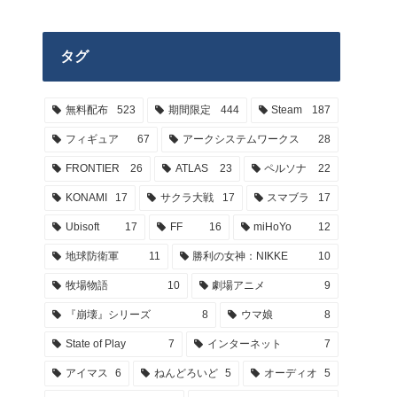
タグ
無料配布
523
期間限定
444
Steam
187
フィギュア
67
アークシステムワークス
28
FRONTIER
26
ATLAS
23
ペルソナ
22
KONAMI
17
サクラ大戦
17
スマブラ
17
Ubisoft
17
FF
16
miHoYo
12
地球防衛軍
11
勝利の女神：NIKKE
10
牧場物語
10
劇場アニメ
9
『崩壊』シリーズ
8
ウマ娘
8
State of Play
7
インターネット
7
アイマス
6
ねんどろいど
5
オーディオ
5