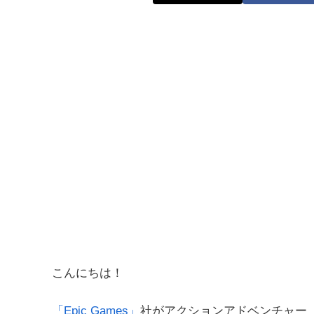
こんにちは！
「Epic Games」
社がアクションアドベンチャー
「