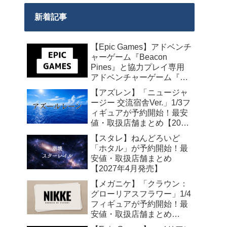
新着記事
【Epic Games】アドベンチ
ャーゲーム『Beacon
Pines』と協力プレイ専用
アドベンチャーゲーム『We
Were Here Together』の無
【アズレン】「ニュージャ
料配布が来週2026年8月14
ージー 交流宿舎Ver.」1/3フ
日午前0時までの期間限定
ィギュアが予約開始！最安
で開始！
値・取扱店舗まとめ【2027
年2月発売】
【スタレ】ねんどろいど
「ホタル」が予約開始！最
安値・取扱店舗まとめ
【2027年4月発売】
【メガニケ】「クラウン：
グローリアスフラワー」1/4
フィギュアが予約開始！最
安値・取扱店舗まとめ
【2027年5月発売】