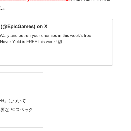
た。
 (@EpicGames) on X
 Wally and outrun your enemies in this week's free
 Never Yield is FREE this week! 🙌
Yield」について
ぶ為に必要なPCスペック