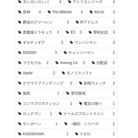
ダンガンロンパ
4
アトリエシリーズ
4
原神
4
The Witcher
4
itch.io
3
葬送のフリーレン
3
IPアドレス
3
悪魔城ドラキュラ
3
E3
3
聖剣伝説
3
ギルティギア
3
ワンパンマン
3
DEEMO
3
チェンソーマン
2
プラモデル
2
Among Us
2
分配器
2
Apple
2
モノリスソフト
2
クラウドファンディング
2
妖怪ウォッチ
2
無双
1
実写映画
1
コジマプロダクション
1
魔女の旅々
1
ロックマン
1
ドールズフロントライン
1
サンボーン
1
〈物語〉シリーズ
1
KADOKAWA
1
リゼロ
1