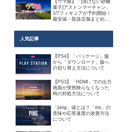
【ウマ娘】「[溶けない砂糖
菓子]アストンマーチャン」
1/7フィギュアが予約開始！
最安値・取扱店舗まとめ
【2027年9月発売】
人気記事
【PS4】「パッケージ」版
から「ダウンロード」版へ
の切り替え方法について
【PS3】「HDMI」での出力
画面が突然映らなくなった
時の対処方法について
「ping」値とは？「ms」の
意味や応答速度の改善方法
について