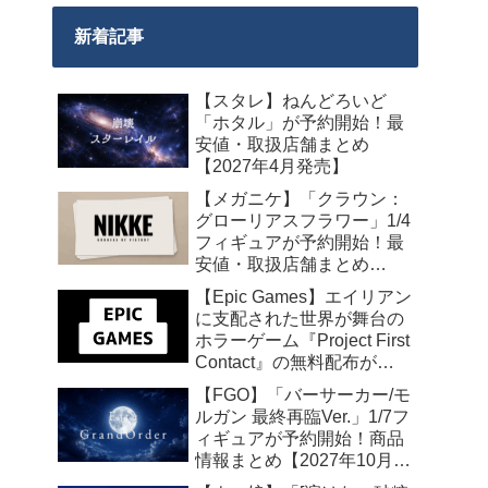
新着記事
【スタレ】ねんどろいど
「ホタル」が予約開始！最
安値・取扱店舗まとめ
【2027年4月発売】
【メガニケ】「クラウン：
グローリアスフラワー」1/4
フィギュアが予約開始！最
安値・取扱店舗まとめ
【2027年5月発売】
【Epic Games】エイリアン
に支配された世界が舞台の
ホラーゲーム『Project First
Contact』の無料配布が
2026年8月18日午前7時まで
【FGO】「バーサーカー/モ
の期間限定で開始
ルガン 最終再臨Ver.」1/7フ
ィギュアが予約開始！商品
情報まとめ【2027年10月発
売】