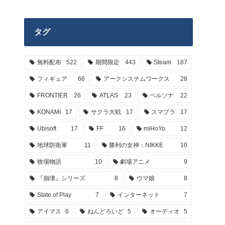
タグ
無料配布
522
期間限定
443
Steam
187
フィギュア
66
アークシステムワークス
28
FRONTIER
26
ATLAS
23
ペルソナ
22
KONAMI
17
サクラ大戦
17
スマブラ
17
Ubisoft
17
FF
16
miHoYo
12
地球防衛軍
11
勝利の女神：NIKKE
10
牧場物語
10
劇場アニメ
9
『崩壊』シリーズ
8
ウマ娘
8
State of Play
7
インターネット
7
アイマス
6
ねんどろいど
5
オーディオ
5