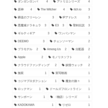
ダンガンロンパ
4
アトリエシリーズ
4
原神
4
The Witcher
4
itch.io
3
葬送のフリーレン
3
IPアドレス
3
悪魔城ドラキュラ
3
E3
3
聖剣伝説
3
ギルティギア
3
ワンパンマン
3
DEEMO
3
チェンソーマン
2
プラモデル
2
Among Us
2
分配器
2
Apple
2
モノリスソフト
2
クラウドファンディング
2
妖怪ウォッチ
2
無双
1
実写映画
1
コジマプロダクション
1
魔女の旅々
1
ロックマン
1
ドールズフロントライン
1
サンボーン
1
〈物語〉シリーズ
1
KADOKAWA
1
リゼロ
1