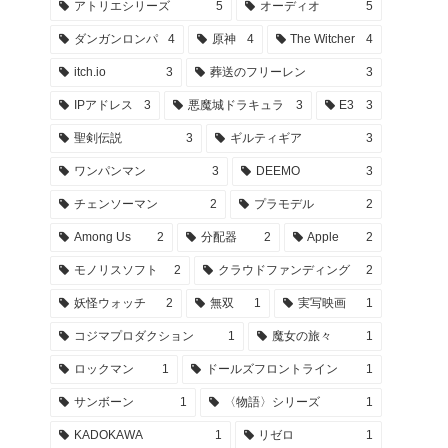
アトリエシリーズ
5
オーディオ
5
ダンガンロンパ
4
原神
4
The Witcher
4
itch.io
3
葬送のフリーレン
3
IPアドレス
3
悪魔城ドラキュラ
3
E3
3
聖剣伝説
3
ギルティギア
3
ワンパンマン
3
DEEMO
3
チェンソーマン
2
プラモデル
2
Among Us
2
分配器
2
Apple
2
モノリスソフト
2
クラウドファンディング
2
妖怪ウォッチ
2
無双
1
実写映画
1
コジマプロダクション
1
魔女の旅々
1
ロックマン
1
ドールズフロントライン
1
サンボーン
1
〈物語〉シリーズ
1
KADOKAWA
1
リゼロ
1