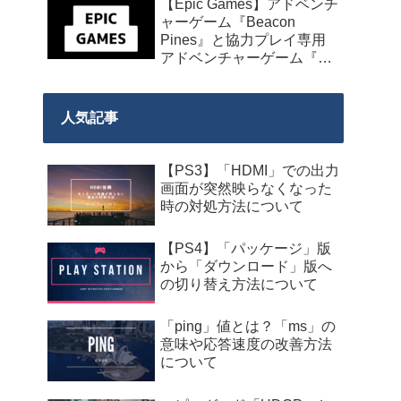
【Epic Games】アドベンチ
発売】
ャーゲーム『Beacon
Pines』と協力プレイ専用
アドベンチャーゲーム『We
Were Here Together』の無
料配布が来週2026年8月14
日午前0時までの期間限定
人気記事
で開始！
【PS3】「HDMI」での出力
画面が突然映らなくなった
時の対処方法について
【PS4】「パッケージ」版
から「ダウンロード」版へ
の切り替え方法について
「ping」値とは？「ms」の
意味や応答速度の改善方法
について