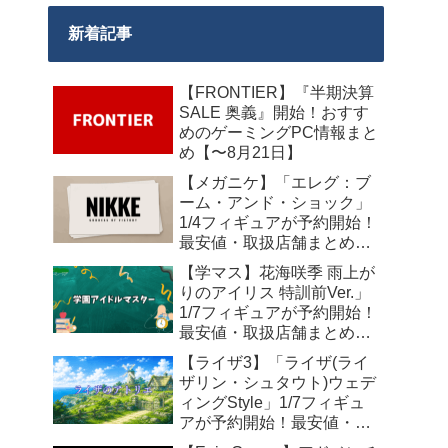
新着記事
【FRONTIER】『半期決算
SALE 奥義』開始！おすす
めのゲーミングPC情報まと
め【〜8月21日】
【メガニケ】「エレグ：ブ
ーム・アンド・ショック」
1/4フィギュアが予約開始！
最安値・取扱店舗まとめ
【2027年10月発売】
【学マス】花海咲季 雨上が
りのアイリス 特訓前Ver.」
1/7フィギュアが予約開始！
最安値・取扱店舗まとめ
【2027年4月発売】
【ライザ3】「ライザ(ライ
ザリン・シュタウト)ウェデ
ィングStyle」1/7フィギュ
アが予約開始！最安値・取
扱店舗まとめ【2027年4月