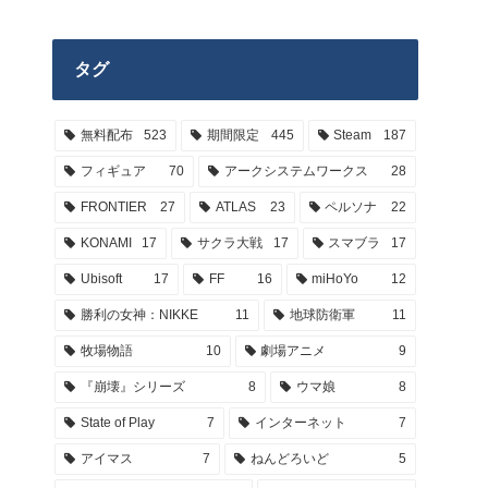
タグ
無料配布
523
期間限定
445
Steam
187
フィギュア
70
アークシステムワークス
28
FRONTIER
27
ATLAS
23
ペルソナ
22
KONAMI
17
サクラ大戦
17
スマブラ
17
Ubisoft
17
FF
16
miHoYo
12
勝利の女神：NIKKE
11
地球防衛軍
11
牧場物語
10
劇場アニメ
9
『崩壊』シリーズ
8
ウマ娘
8
State of Play
7
インターネット
7
アイマス
7
ねんどろいど
5