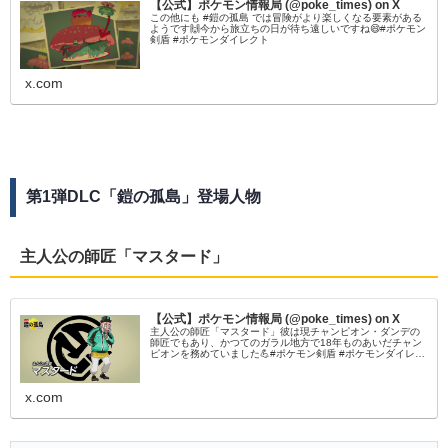
【公式】ポケモン情報局 (@poke_times) on X
この他にも #鎧の孤島 では冒険がより楽しくなる要素がある
ようです🙌今から旅立ちの日が待ち遠しいですね😄#ポケモン
剣盾 #ポケモンダイレクト
x.com
第1弾DLC「鎧の孤島」登場人物
主人公の師匠「マスタード」
【公式】ポケモン情報局 (@poke_times) on X
主人公の師匠「マスタード」彼は現チャンピオン・ダンデの
師匠でもあり、かつてのガラル地方で18年ものあいだチャン
ピオンを務めていました💪#ポケモン剣盾 #ポケモンダイレク
ト
x.com