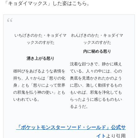
「キョダイマックス」した姿はこちら。
いちげきのかた・キョダイマ
れんげきのかた・キョダイマ
ックスのすがた
ックスのすがた
内に秘める怒り
湧き上がる怒り
沈着な顔つきで、静かに構え
雄叫びをあげるような表情を
ている。人々の中には、心の
持ち、人々からは「怒りの化
奥底を見透かされたかのよう
身」とも「怒りによって世界
に思い、激しく動揺するもの
の邪鬼を払う神の使い」とも
もいれば、邪鬼を浄化しても
いわれている。
らったように感じるものもい
るようだ。
「ポケットモンスター ソード・シールド」公式サ
イト
より引用