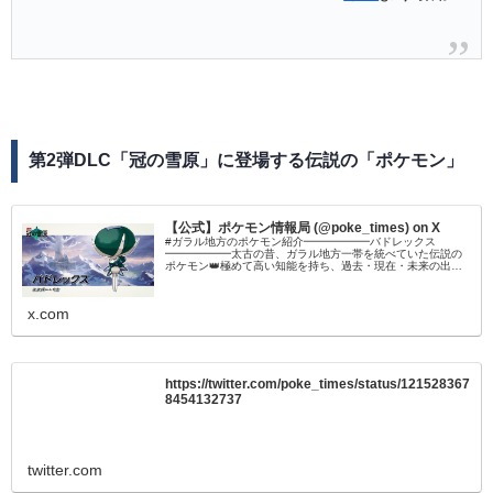
第2弾DLC「冠の雪原」に登場する伝説の「ポケモン」
【公式】ポケモン情報局 (@poke_times) on X
#ガラル地方のポケモン紹介━━━━━━バドレックス
━━━━━━太古の昔、ガラル地方一帯を統べていた伝説の
ポケモン👑極めて高い知能を持ち、過去・現在・未来の出来
事を見通すともいわれています🧐#ポケモン剣盾 #ポケモンダ
イレクト
x.com
https://twitter.com/poke_times/status/121528367
8454132737
twitter.com