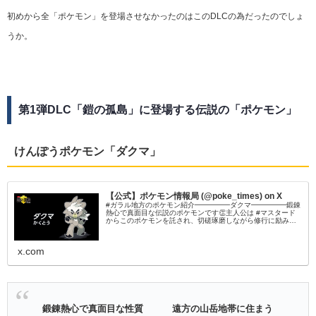
初めから全「ポケモン」を登場させなかったのはこのDLCの為だったのでしょ
うか。
第1弾DLC「鎧の孤島」に登場する伝説の「ポケモン」
けんぽうポケモン「ダクマ」
【公式】ポケモン情報局 (@poke_times) on X
#ガラル地方のポケモン紹介━━━━━ダクマ━━━━━鍛錬
熱心で真面目な伝説のポケモンです👏主人公は #マスタード
からこのポケモンを託され、切磋琢磨しながら修行に励みま
す👊#ポケモン剣盾 #ポケモンダイレクト
x.com
鍛錬熱心で真面目な性質
遠方の山岳地帯に住まう