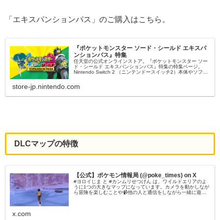
「エキスパンションパス」のご購入はこちら。
『ポケットモンスター ソード・シールド エキスパ
ンションパス』特集
任天堂の公式オンラインストア。『ポケットモンスター ソー
ド・シールド エキスパンションパス』特集の特集ページ。
Nintendo Switch 2 （ニンテンドースイッチ2）本体やソフ
ト、オリジナルグッズ、公式ストア限定商品などを販売中。
store-jp.nintendo.com
DLCマップの特徴
【公式】ポケモン情報局 (@poke_times) on X
#ヨロイじま と #カンムリせつげん は、ワイルドエリアのよ
うに1つの大きなマップになっています。カメラを動かしなが
ら冒険を楽しむことや📹他の人と通信をしながら一緒に遊ぶ
ことができます🤝#ポケモン剣盾 #ポケモンダイレクト
x.com