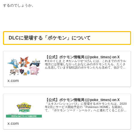
するのでしょうか。
DLCに登場する「ポケモン」について
【公式】ポケモン情報局 (@poke_times) on X
#ヨロイじま と #カンムリせつげん には、これまでのガラル
地方には登場しなかったおなじみのポケモンたちも、たくさ
ん生息しています🙌伝説のポケモンたちも含めて、合計で約
200種類以上が出現し、仲間にすることができます✨#ポケモ
ン剣盾 #ポケモンダイレクト
x.com
【公式】ポケモン情報局 (@poke_times) on X
『エキスパンションパス』に登場するポケモンたちは、2020
年2月にサービス開始予定の『Pokémon HOME』を経由し
て、『ポケモン ソード・シールド』へと連れてくることがで
きます🎮🏠#ポケモン剣盾 #ポケモンホーム #ポケモンダイレ
クト
x.com