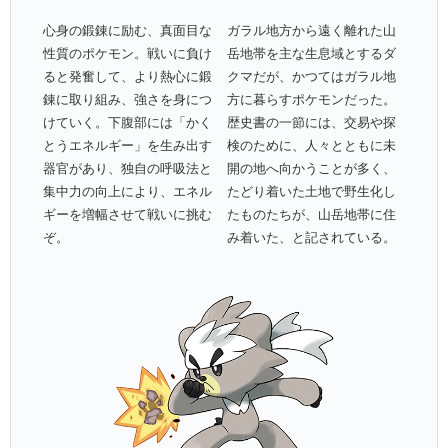
心身の鍛錬に励む、真面目な
ガラル地方から遠く離れた山
性質のポケモン。戦いに負け
岳地帯を主な生息域とするダ
ると発奮して、より熱心に鍛
クマだが、かつてはガラル地
錬に取り組み、強さを身につ
方に暮らすポケモンだった。
けていく。下腹部には「かく
歴史書の一節には、交易や探
とうエネルギー」を生み出す
検のために、人々とともに未
器官があり、独自の呼吸法と
開の地へ向かうことが多く、
集中力の向上により、エネル
たどり着いた土地で野生化し
ギーを増幅させて戦いに挑む
たものたちが、山岳地帯に住
ぞ。
み着いた、と記されている。