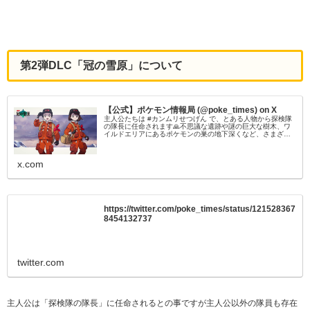
第2弾DLC「冠の雪原」について
【公式】ポケモン情報局 (@poke_times) on X
主人公たちは #カンムリせつげん で、とある人物から探検隊
の隊長に任命されます🙏不思議な遺跡や謎の巨大な樹木、ワ
イルドエリアにあるポケモンの巣の地下深くなど、さまざま
な場所の調査に赴きます⛑️#ポケモン剣盾 #ポケモンダイレク
ト
x.com
https://twitter.com/poke_times/status/121528367
8454132737
twitter.com
主人公は「探検隊の隊長」に任命されるとの事ですが主人公以外の隊員も存在