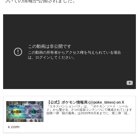
ついての情報が公開されました。
【公式】ポケモン情報局 (@poke_times) on X
『エキスパンションパス』は、『ポケモン ソード・シール
ド』から繋がる、2つの追加コンテンツにて構成されています
🙌第一弾「鎧の孤島」は2020年6月末までに、第二弾「冠の
雪原」は2020年の秋に配信予定🎊#ポケモン剣盾 #ポケモン
ダイレクト
x.com