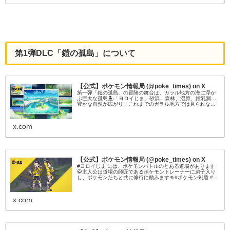
第1弾DLC「鎧の孤島」について
【公式】ポケモン情報局 (@poke_times) on X
第一弾「鎧の孤島」の冒険の舞台は、ガラル地方の海に浮か
ぶ巨大な孤島🏝「ヨロイじま」砂浜、森林、湿原、鍾乳洞…
豊かな自然が広がり、これまでのガラル地方では見られなか
ったポケモンたちも暮らしています👀#ポケモン剣盾 #ポケモ
ンダイレクト
x.com
【公式】ポケモン情報局 (@poke_times) on X
#ヨロイじま には、ポケモンバトルのとある道場があります
🥋主人公は道場の師匠であるポケモントレーナーに弟子入り
し、ポケモンたちと共に修行に励みます👊#ポケモン剣盾 #ポ
ケモンダイレクト
x.com