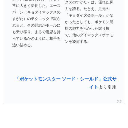
クスのすがた）は、優れた脚
常に大きく変化した。エース
力を誇る。たとえ、足元の
バーン（キョダイマックスの
「キョダイ火炎ボール」がな
すがた）のテクニックで蹴ら
かったとしても、ポケモン屈
れると、その闘志がボールに
指の脚力を活かした蹴り技
も乗り移り、まるで意思を持
で、他のダイマックスポケモ
っているかのように、相手を
ンを凌駕する。
追い詰める。
「ポケットモンスター ソード・シールド」公式サ
イト
より引用