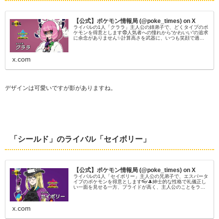
【公式】ポケモン情報局 (@poke_times) on X
ライバルの1人「クララ」主人公の姉弟子で、どくタイプのポ
ケモンを得意とします😨人気者への憧れから“かわいい”の追求
に余念がありません✨計算高さを武器に、いつも笑顔で過ご
しています😄#ポケモン剣盾 #ポケモンダイレクト
x.com
デザインは可愛いですが影がありますね。
「シールド」のライバル「セイボリー」
【公式】ポケモン情報局 (@poke_times) on X
ライバルの1人「セイボリー」主人公の兄弟子で、エスパータ
イプのポケモンを得意とします👓🎩紳士的な性格で礼儀正し
い一面を見せる一方、プライドが高く、主人公のことをライ
バル視しているようです😤#ポケモン剣盾 #ポケモンダイレク
ト
x.com