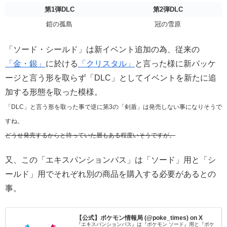
第1弾
DLC
第2弾
DLC
鎧の孤島
冠の雪原
「ソード・シールド」は新イベント追加の為、従来の
「金・銀」
に於ける
「クリスタル」
と言った様に新パッケ
ージと言う形を取らず「DLC」としてイベントを新たに追
加する形態を取った模様。
「DLC」と言う形を取った事で逆に第3の「剣盾」は発売しない事になりそうで
すね。
どうせ発売するからと待っていた層もある程度いそうですが。
又、この「エキスパンションパス」は「ソード」用と「シ
ールド」用でそれぞれ別の商品を購入する必要があるとの
事。
【公式】ポケモン情報局 (@poke_times) on X
『エキスパンションパス』は『ポケモン ソード』用と『ポケ