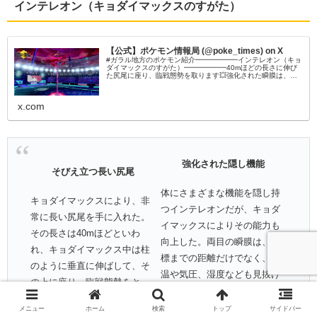
インテレオン（キョダイマックスのすがた）
【公式】ポケモン情報局 (@poke_times) on X
#ガラル地方のポケモン紹介━━━━━━インテレオン（キョ
ダイマックスのすがた）━━━━━━40mほどの長さに伸び
た尻尾に座り、臨戦態勢を取ります💥強化された瞬膜は、目
標の距離に加えて気温・気圧・湿度さえも見抜きます👀#ポケ
モン剣盾 #ポケモンダイレクト
x.com
強化された隠し機能
そびえ立つ長い尻尾
体にさまざまな機能を隠し持
キョダイマックスにより、非
つインテレオンだが、キョダ
常に長い尻尾を手に入れた。
イマックスによりその能力も
その長さは40mほどといわ
向上した。両目の瞬膜は、目
れ、キョダイマックス中は柱
標までの距離だけでなく、気
のように垂直に伸ばして、そ
温や気圧、湿度なども見抜け
の上に座り、臨戦態勢をと
るようになった。狙撃の精度
る。明晰な頭脳で、重力によ
も非常に高く、15キロ先に転
メニュー
ホーム
検索
トップ
サイドバー
る弾道の降下を計算すること