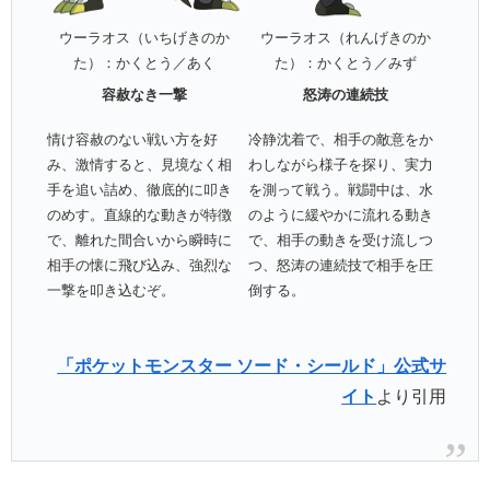
ウーラオス（いちげきのか
ウーラオス（れんげきのか
た）：かくとう／あく
た）：かくとう／みず
容赦なき一撃
怒涛の連続技
情け容赦のない戦い方を好
冷静沈着で、相手の敵意をか
み、激情すると、見境なく相
わしながら様子を探り、実力
手を追い詰め、徹底的に叩き
を測って戦う。戦闘中は、水
のめす。直線的な動きが特徴
のように緩やかに流れる動き
で、離れた間合いから瞬時に
で、相手の動きを受け流しつ
相手の懐に飛び込み、強烈な
つ、怒涛の連続技で相手を圧
一撃を叩き込むぞ。
倒する。
「ポケットモンスター ソード・シールド」公式サ
イト
より引用