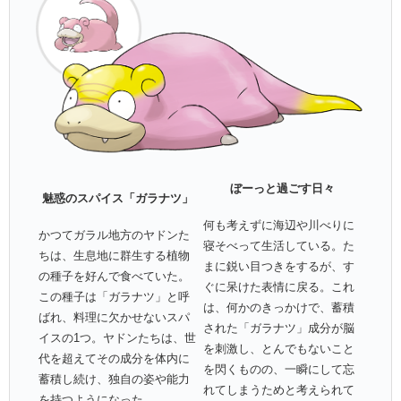
ぼ
ーっと過ごす日々
魅惑
のスパイス「ガラナツ
」
何も考えずに海辺や川べりに
かつてガラル地方のヤドンた
寝そべって生活している。た
ちは、生息地に群生する植物
まに鋭い目つきをするが、す
の種子を好んで食べていた。
ぐに呆けた表情に戻る。これ
この種子は「ガラナツ」と呼
は、何かのきっかけで、蓄積
ばれ、料理に欠かせないスパ
された「ガラナツ」成分が脳
イスの1つ。ヤドンたちは、世
を刺激し、とんでもないこと
代を超えてその成分を体内に
を閃くものの、一瞬にして忘
蓄積し続け、独自の姿や能力
れてしまうためと考えられて
を持つようになった。