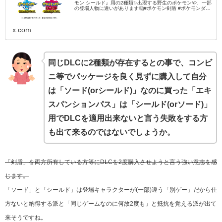
モン シールド』用の2種類✨出現する野生のポケモンや、一部
の登場人物に違いがあります🤔#ポケモン剣盾 #ポケモンダイ
レクト
x.com
同じDLCに2種類が存在するとの事で、コンビ
ニ等で
パッケージを良く見ずに購入して自分
は「ソード(orシールド)」なのに買った「エキ
スパンションパス」は「シールド(orソード)」
用でDLCを適用出来ないと言う失敗をする方
も出て来るのではないでしょうか。
「剣盾」を両方所有している方等にDLCを2度購入させようと言う強い意志を感
じます。
「ソード」と「シールド」は登場キャラクターが(一部)違う「別ゲー」だから仕
方ないと納得する派と「同じゲームなのに何故2度も」と抵抗を覚える派が出て
来そうですね。