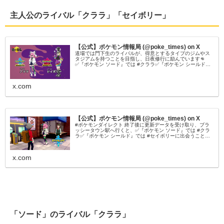
主人公のライバル「クララ」「セイボリー」
【公式】ポケモン情報局 (@poke_times) on X
道場では門下生のライバルが、得意とするタイプのジムやス
タジアムを持つことを目指し、日夜修行に励んでいます👊
✅『ポケモン ソード』では #クララ✅『ポケモン シールド』
では #セイボリーが登場します👏#ポケモン剣盾 #ポケモンダ
イレクト
x.com
【公式】ポケモン情報局 (@poke_times) on X
#ポケモンダイレクト 終了後に更新データを受け取り、ブラ
ッシータウン駅へ行くと、✅『ポケモン ソード』では #クラ
ラ✅『ポケモン シールド』では #セイボリーに出会うことが
できます😍さらに、ガラルのすがたの #ヤドン を仲間にする
こともできます😆#ポケモン剣盾 #ポケモンダイレクト
x.com
「ソード」のライバル「クララ」