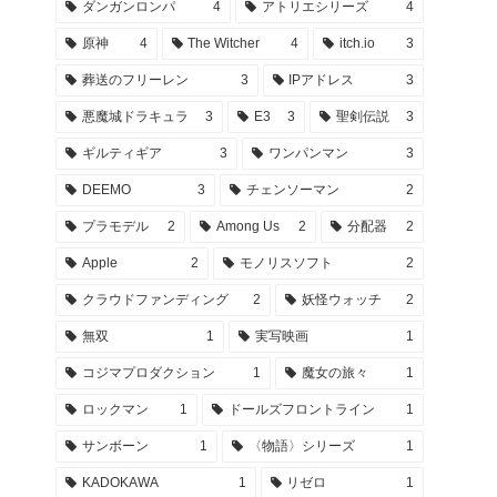
ダンガンロンパ
4
アトリエシリーズ
4
原神
4
The Witcher
4
itch.io
3
葬送のフリーレン
3
IPアドレス
3
悪魔城ドラキュラ
3
E3
3
聖剣伝説
3
ギルティギア
3
ワンパンマン
3
DEEMO
3
チェンソーマン
2
プラモデル
2
Among Us
2
分配器
2
Apple
2
モノリスソフト
2
クラウドファンディング
2
妖怪ウォッチ
2
無双
1
実写映画
1
コジマプロダクション
1
魔女の旅々
1
ロックマン
1
ドールズフロントライン
1
サンボーン
1
〈物語〉シリーズ
1
KADOKAWA
1
リゼロ
1