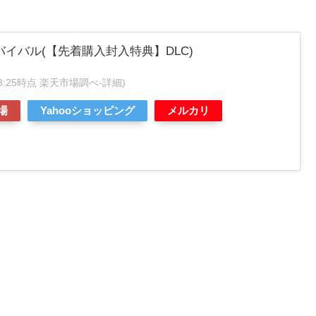
バイバル(【先着購入封入特典】DLC)
4:58:25時点 楽天市場調べ-
詳細)
場
Yahooショッピング
メルカリ