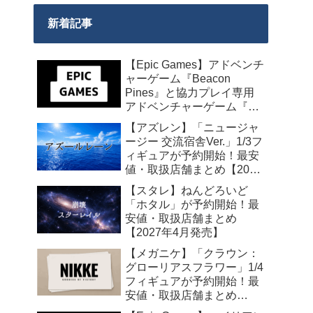
新着記事
【Epic Games】アドベンチ
ャーゲーム『Beacon
Pines』と協力プレイ専用
アドベンチャーゲーム『We
Were Here Together』の無
【アズレン】「ニュージャ
料配布が来週2026年8月14
ージー 交流宿舎Ver.」1/3フ
日午前0時までの期間限定
ィギュアが予約開始！最安
で開始！
値・取扱店舗まとめ【2027
年2月発売】
【スタレ】ねんどろいど
「ホタル」が予約開始！最
安値・取扱店舗まとめ
【2027年4月発売】
【メガニケ】「クラウン：
グローリアスフラワー」1/4
フィギュアが予約開始！最
安値・取扱店舗まとめ
【2027年5月発売】