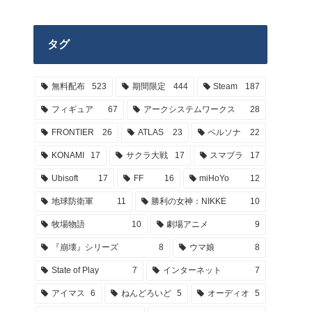
タグ
無料配布
523
期間限定
444
Steam
187
フィギュア
67
アークシステムワークス
28
FRONTIER
26
ATLAS
23
ペルソナ
22
KONAMI
17
サクラ大戦
17
スマブラ
17
Ubisoft
17
FF
16
miHoYo
12
地球防衛軍
11
勝利の女神：NIKKE
10
牧場物語
10
劇場アニメ
9
『崩壊』シリーズ
8
ウマ娘
8
State of Play
7
インターネット
7
アイマス
6
ねんどろいど
5
オーディオ
5