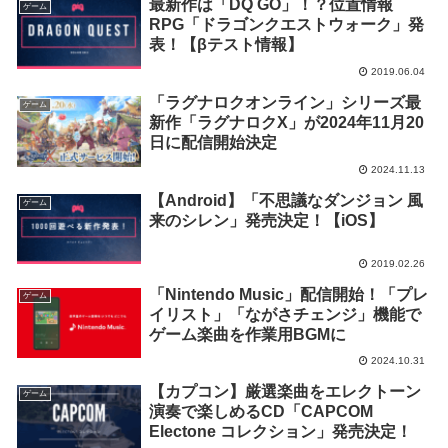
最新作は「DQ GO」！？位置情報
ゲーム
RPG「ドラゴンクエストウォーク」発
表！【βテスト情報】
2019.06.04
「ラグナロクオンライン」シリーズ最
ゲーム
新作「ラグナロクX」が2024年11月20
日に配信開始決定
2024.11.13
【Android】「不思議なダンジョン 風
ゲーム
来のシレン」発売決定！【iOS】
2019.02.26
「Nintendo Music」配信開始！「プレ
ゲーム
イリスト」「ながさチェンジ」機能で
ゲーム楽曲を作業用BGMに
2024.10.31
【カプコン】厳選楽曲をエレクトーン
ゲーム
演奏で楽しめるCD「CAPCOM
Electone コレクション」発売決定！