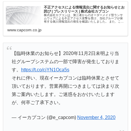
不正アクセスによる情報流出に関するお知らせとお
詫び | プレスリリース | 株式会社カプコン
株式会社カプコンは、第三者からのオーダーメイド型ランサ
ムウェアによる不正アクセス攻撃を受け、当社グループが保
有する個人情報流出の発生を確認いたしました。 また、この
攻撃により、当社が保有している個人情報・企業情報が流出
した可能性があることを確認しましたので、併せてお知らせ
www.capcom.co.jp
いたします。
【臨時休業のお知らせ】2020年11月2日未明より当
社グループシステムの一部で障害が発生しておりま
す。
https://t.co/cjYN1Oca5s
それに伴い、現在イーカプコンは臨時休業とさせて
頂いております。営業再開につきましては決まり次
第ご案内いたします。ご迷惑をおかけいたします
が、何卒ご了承下さい。
— イーカプコン (@e_capcom)
November 4, 2020