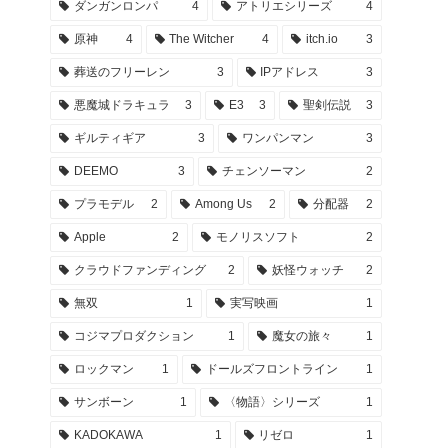
ダンガンロンパ
4
アトリエシリーズ
4
原神
4
The Witcher
4
itch.io
3
葬送のフリーレン
3
IPアドレス
3
悪魔城ドラキュラ
3
E3
3
聖剣伝説
3
ギルティギア
3
ワンパンマン
3
DEEMO
3
チェンソーマン
2
プラモデル
2
Among Us
2
分配器
2
Apple
2
モノリスソフト
2
クラウドファンディング
2
妖怪ウォッチ
2
無双
1
実写映画
1
コジマプロダクション
1
魔女の旅々
1
ロックマン
1
ドールズフロントライン
1
サンボーン
1
〈物語〉シリーズ
1
KADOKAWA
1
リゼロ
1