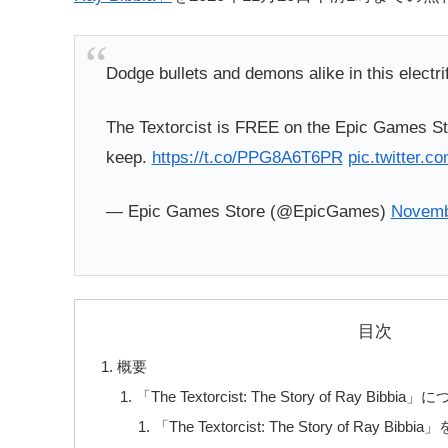
Dodge bullets and demons alike in this electri
The Textorcist is FREE on the Epic Games Sto
keep.
https://t.co/PPG8A6T6PR
pic.twitter.
— Epic Games Store (@EpicGames)
Novemb
目次
概要
「The Textorcist: The Story of Ray Bibbia
「The Textorcist: The Story of Ray