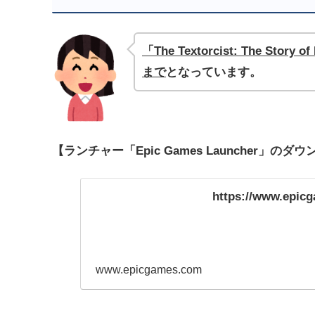
「The Textorcist: The Sto
まで
となっています。
【ランチャー「Epic Games Launcher」の
https://www.epic
www.epicgames.com