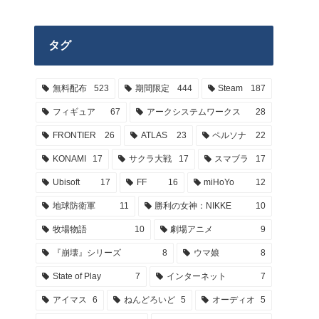
タグ
無料配布
523
期間限定
444
Steam
187
フィギュア
67
アークシステムワークス
28
FRONTIER
26
ATLAS
23
ペルソナ
22
KONAMI
17
サクラ大戦
17
スマブラ
17
Ubisoft
17
FF
16
miHoYo
12
地球防衛軍
11
勝利の女神：NIKKE
10
牧場物語
10
劇場アニメ
9
『崩壊』シリーズ
8
ウマ娘
8
State of Play
7
インターネット
7
アイマス
6
ねんどろいど
5
オーディオ
5