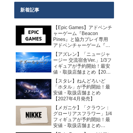
新着記事
【Epic Games】アドベンチ
ャーゲーム『Beacon
Pines』と協力プレイ専用
アドベンチャーゲーム『We
Were Here Together』の無
【アズレン】「ニュージャ
料配布が来週2026年8月14
ージー 交流宿舎Ver.」1/3フ
日午前0時までの期間限定
ィギュアが予約開始！最安
で開始！
値・取扱店舗まとめ【2027
年2月発売】
【スタレ】ねんどろいど
「ホタル」が予約開始！最
安値・取扱店舗まとめ
【2027年4月発売】
【メガニケ】「クラウン：
グローリアスフラワー」1/4
フィギュアが予約開始！最
安値・取扱店舗まとめ
【2027年5月発売】