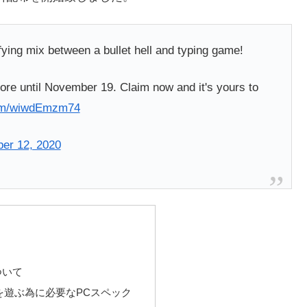
fying mix between a bullet hell and typing game!
re until November 19. Claim now and it's yours to
com/wiwdEmzm74
er 12, 2020
」について
 Bibbia」を遊ぶ為に必要なPCスペック