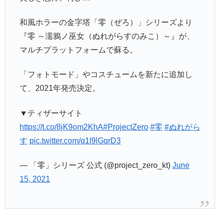
和風ホラーの金字塔「零（ぜろ）」シリーズより
『零 ～濡鴉ノ巫女（ぬれがらすのみこ）～』が、
マルチプラットフォームで蘇る。
「フォトモード」やコスチュームを新たに追加し
て、2021年発売決定。
▼ティザーサイト
https://t.co/8jK9om2KhA
#ProjectZero
#零
#ぬれがら
す
pic.twitter.com/q1I9lGqrD3
— 「零」シリーズ 公式 (@project_zero_kt)
June
15, 2021