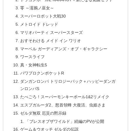
零 ～濡鴉ノ巫女～
スーパーロボット大戦30
メトロイド ドレッド
マリオパーティ スーパースターズ
おすそわける メイド イン ワリオ
マーベル ガーディアンズ・オブ・ギャラクシー
ワースライフ
真・女神転生5
パワプロクンポケットR
ダンガンロンパ トリロジーパック＋ハッピーダンガ
ンロンパS
たべごろ！スーパーモンキーボール1&2リメイク
エスプガルーダ2、怒首領蜂 大復活、虫姫さま
ゼルダ無双 厄災の黙示録
「ブレスオブザワイルド」続編のPVが公開
ゲーム＆ウオッチ ゼルダの伝説