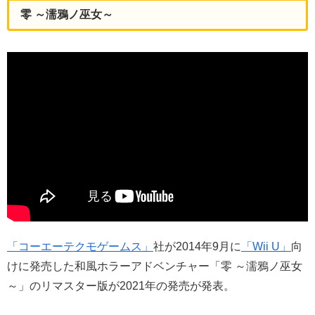
零 ～濡鴉ノ巫女～
「コーエーテクモゲームス」
社が2014年9月に
「Wii U」
向
けに発売した和風ホラーアドベンチャー「零 ～濡鴉ノ巫女
～」のリマスター版が2021年の発売が発表。