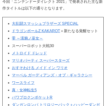
今回「ニンテンドーダイレクト 2021」で発表された主な新
作タイトルは以下の通りとなります。
大乱闘スマッシュブラザーズ SPECIAL
ドラゴンボールZ KAKAROT
＋新たなる覚醒セット
零 ～濡鴉ノ巫女～
スーパーロボット大戦30
メトロイド ドレッド
マリオパーティ スーパースターズ
おすそわける メイド イン ワリオ
マーベル ガーディアンズ・オブ・ギャラクシー
ワースライフ
真・女神転生5
パワプロクンポケットR
ダンガンロンパ トリロジーパック＋ハッピーダンガ