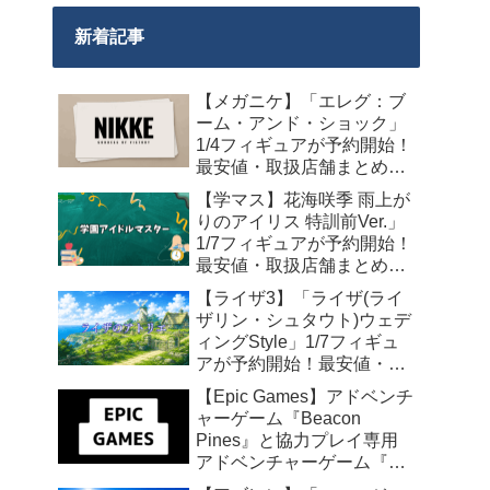
新着記事
【メガニケ】「エレグ：ブ
ーム・アンド・ショック」
1/4フィギュアが予約開始！
最安値・取扱店舗まとめ
【2027年10月発売】
【学マス】花海咲季 雨上が
りのアイリス 特訓前Ver.」
1/7フィギュアが予約開始！
最安値・取扱店舗まとめ
【2027年4月発売】
【ライザ3】「ライザ(ライ
ザリン・シュタウト)ウェデ
ィングStyle」1/7フィギュ
アが予約開始！最安値・取
扱店舗まとめ【2027年4月
【Epic Games】アドベンチ
発売】
ャーゲーム『Beacon
Pines』と協力プレイ専用
アドベンチャーゲーム『We
Were Here Together』の無