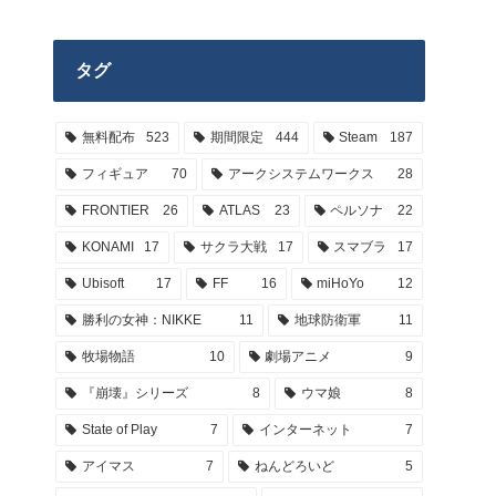
タグ
無料配布
523
期間限定
444
Steam
187
フィギュア
70
アークシステムワークス
28
FRONTIER
26
ATLAS
23
ペルソナ
22
KONAMI
17
サクラ大戦
17
スマブラ
17
Ubisoft
17
FF
16
miHoYo
12
勝利の女神：NIKKE
11
地球防衛軍
11
牧場物語
10
劇場アニメ
9
『崩壊』シリーズ
8
ウマ娘
8
State of Play
7
インターネット
7
アイマス
7
ねんどろいど
5