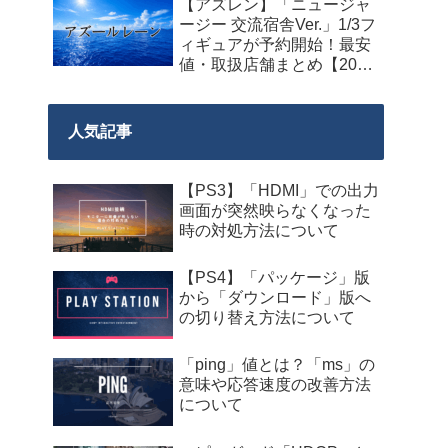
【アズレン】「ニュージャ
料配布が来週2026年8月14
ージー 交流宿舎Ver.」1/3フ
日午前0時までの期間限定
ィギュアが予約開始！最安
で開始！
値・取扱店舗まとめ【2027
年2月発売】
人気記事
【PS3】「HDMI」での出力
画面が突然映らなくなった
時の対処方法について
【PS4】「パッケージ」版
から「ダウンロード」版へ
の切り替え方法について
「ping」値とは？「ms」の
意味や応答速度の改善方法
について