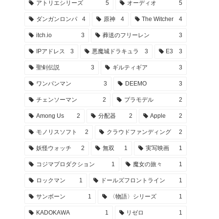
アトリエシリーズ
5
オーディオ
5
ダンガンロンパ
4
原神
4
The Witcher
4
itch.io
3
葬送のフリーレン
3
IPアドレス
3
悪魔城ドラキュラ
3
E3
3
聖剣伝説
3
ギルティギア
3
ワンパンマン
3
DEEMO
3
チェンソーマン
2
プラモデル
2
Among Us
2
分配器
2
Apple
2
モノリスソフト
2
クラウドファンディング
2
妖怪ウォッチ
2
無双
1
実写映画
1
コジマプロダクション
1
魔女の旅々
1
ロックマン
1
ドールズフロントライン
1
サンボーン
1
〈物語〉シリーズ
1
KADOKAWA
1
リゼロ
1