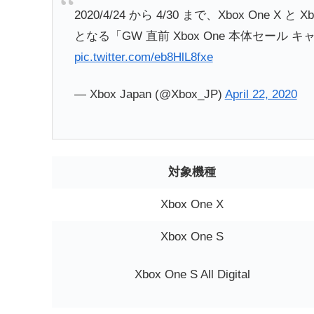
2020/4/24 から 4/30 まで、Xbox One X と Xbo
となる「GW 直前 Xbox One 本体セール 
pic.twitter.com/eb8HlL8fxe
— Xbox Japan (@Xbox_JP)
April 22, 2020
対象機種
Xbox One X
Xbox One S
Xbox One S All Digital