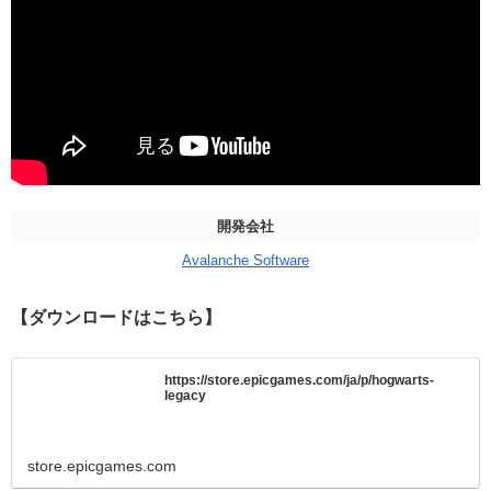
開発会社
Avalanche Software
【ダウンロードはこちら】
https://store.epicgames.com/ja/p/hogwarts-
legacy
store.epicgames.com