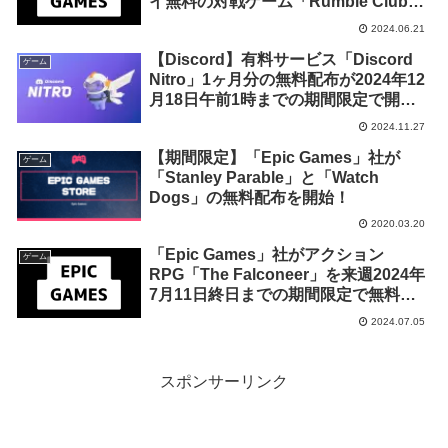
イ無料の対戦ゲーム「Rumble Club」
のDLC「Free Game of the Week
2024.06.21
Bonus」を来週2024年6月27日終日ま
【Discord】有料サービス「Discord
での期間限定で無料配布を開始！
ゲーム
Nitro」1ヶ月分の無料配布が2024年12
月18日午前1時までの期間限定で開
始！
2024.11.27
【期間限定】「Epic Games」社が
ゲーム
「Stanley Parable」と「Watch
Dogs」の無料配布を開始！
2020.03.20
「Epic Games」社がアクション
ゲーム
RPG「The Falconeer」を来週2024年
7月11日終日までの期間限定で無料配
布を開始！
2024.07.05
スポンサーリンク