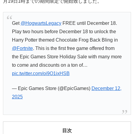
月19日1時までの期間限定で開始致しました。
Get
@HogwartsLegacy
FREE until December 18.
Play two hours before December 18 to unlock the
Harry Potter themed Chocolate Frog Back Bling in
@Fortnite
. This is the first free game offered from
the Epic Games Store Holiday Sale with many more
to come and discounts on a ton of…
pic.twitter.com/oi9O1ixHSB
— Epic Games Store (@EpicGames)
December 12,
2025
目次