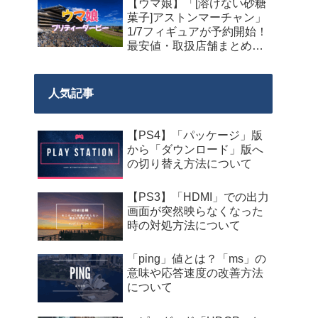
【ウマ娘】「[溶けない砂糖
菓子]アストンマーチャン」
1/7フィギュアが予約開始！
最安値・取扱店舗まとめ
【2027年9月発売】
人気記事
【PS4】「パッケージ」版
から「ダウンロード」版へ
の切り替え方法について
【PS3】「HDMI」での出力
画面が突然映らなくなった
時の対処方法について
「ping」値とは？「ms」の
意味や応答速度の改善方法
について