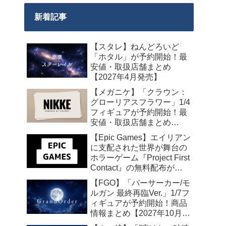
新着記事
【スタレ】ねんどろいど
「ホタル」が予約開始！最
安値・取扱店舗まとめ
【2027年4月発売】
【メガニケ】「クラウン：
グローリアスフラワー」1/4
フィギュアが予約開始！最
安値・取扱店舗まとめ
【2027年5月発売】
【Epic Games】エイリアン
に支配された世界が舞台の
ホラーゲーム『Project First
Contact』の無料配布が
2026年8月18日午前7時まで
【FGO】「バーサーカー/モ
の期間限定で開始
ルガン 最終再臨Ver.」1/7フ
ィギュアが予約開始！商品
情報まとめ【2027年10月発
売】