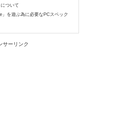
ク」について
out a Pulse」を遊ぶ為に必要なPCスペック
ンサーリンク