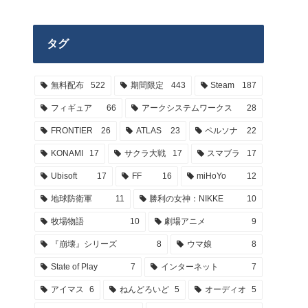
タグ
無料配布
522
期間限定
443
Steam
187
フィギュア
66
アークシステムワークス
28
FRONTIER
26
ATLAS
23
ペルソナ
22
KONAMI
17
サクラ大戦
17
スマブラ
17
Ubisoft
17
FF
16
miHoYo
12
地球防衛軍
11
勝利の女神：NIKKE
10
牧場物語
10
劇場アニメ
9
『崩壊』シリーズ
8
ウマ娘
8
State of Play
7
インターネット
7
アイマス
6
ねんどろいど
5
オーディオ
5