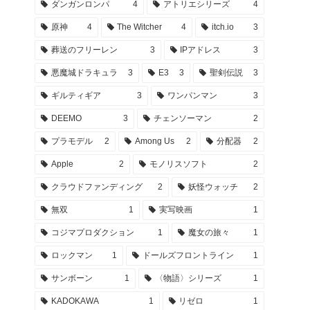
ダンガンロンパ
4
アトリエシリーズ
4
原神
4
The Witcher
4
itch.io
3
葬送のフリーレン
3
IPアドレス
3
悪魔城ドラキュラ
3
E3
3
聖剣伝説
3
ギルティギア
3
ワンパンマン
3
DEEMO
3
チェンソーマン
2
プラモデル
2
Among Us
2
分配器
2
Apple
2
モノリスソフト
2
クラウドファンディング
2
妖怪ウォッチ
2
無双
1
実写映画
1
コジマプロダクション
1
魔女の旅々
1
ロックマン
1
ドールズフロントライン
1
サンボーン
1
〈物語〉シリーズ
1
KADOKAWA
1
リゼロ
1