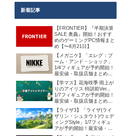
新着記事
【FRONTIER】『半期決算
SALE 奥義』開始！おすす
めのゲーミングPC情報まと
め【〜8月21日】
【メガニケ】「エレグ：ブ
ーム・アンド・ショック」
1/4フィギュアが予約開始！
最安値・取扱店舗まとめ
【2027年10月発売】
【学マス】花海咲季 雨上が
りのアイリス 特訓前Ver.」
1/7フィギュアが予約開始！
最安値・取扱店舗まとめ
【2027年4月発売】
【ライザ3】「ライザ(ライ
ザリン・シュタウト)ウェデ
ィングStyle」1/7フィギュ
アが予約開始！最安値・取
扱店舗まとめ【2027年4月