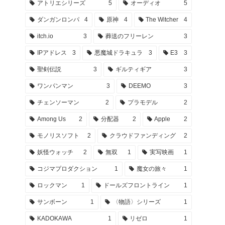
アトリエシリーズ
5
オーディオ
5
ダンガンロンパ
4
原神
4
The Witcher
4
itch.io
3
葬送のフリーレン
3
IPアドレス
3
悪魔城ドラキュラ
3
E3
3
聖剣伝説
3
ギルティギア
3
ワンパンマン
3
DEEMO
3
チェンソーマン
2
プラモデル
2
Among Us
2
分配器
2
Apple
2
モノリスソフト
2
クラウドファンディング
2
妖怪ウォッチ
2
無双
1
実写映画
1
コジマプロダクション
1
魔女の旅々
1
ロックマン
1
ドールズフロントライン
1
サンボーン
1
〈物語〉シリーズ
1
KADOKAWA
1
リゼロ
1