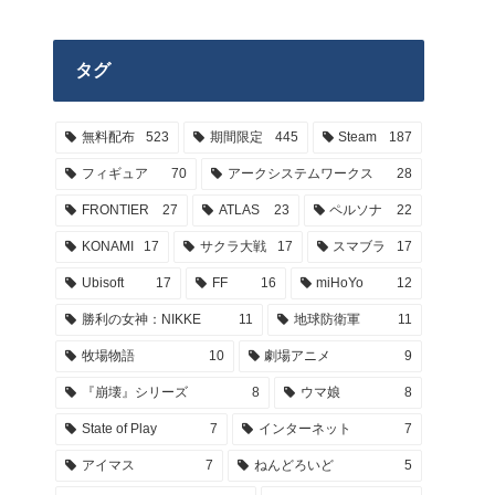
タグ
無料配布
523
期間限定
445
Steam
187
フィギュア
70
アークシステムワークス
28
FRONTIER
27
ATLAS
23
ペルソナ
22
KONAMI
17
サクラ大戦
17
スマブラ
17
Ubisoft
17
FF
16
miHoYo
12
勝利の女神：NIKKE
11
地球防衛軍
11
牧場物語
10
劇場アニメ
9
『崩壊』シリーズ
8
ウマ娘
8
State of Play
7
インターネット
7
アイマス
7
ねんどろいど
5