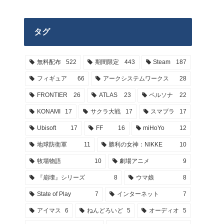
タグ
無料配布
522
期間限定
443
Steam
187
フィギュア
66
アークシステムワークス
28
FRONTIER
26
ATLAS
23
ペルソナ
22
KONAMI
17
サクラ大戦
17
スマブラ
17
Ubisoft
17
FF
16
miHoYo
12
地球防衛軍
11
勝利の女神：NIKKE
10
牧場物語
10
劇場アニメ
9
『崩壊』シリーズ
8
ウマ娘
8
State of Play
7
インターネット
7
アイマス
6
ねんどろいど
5
オーディオ
5