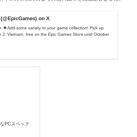
 (@EpicGames) on X
🐠Add some variety to your game collection! Pick up
2: Vietnam, free on the Epic Games Store until October
に必要なPCスペック