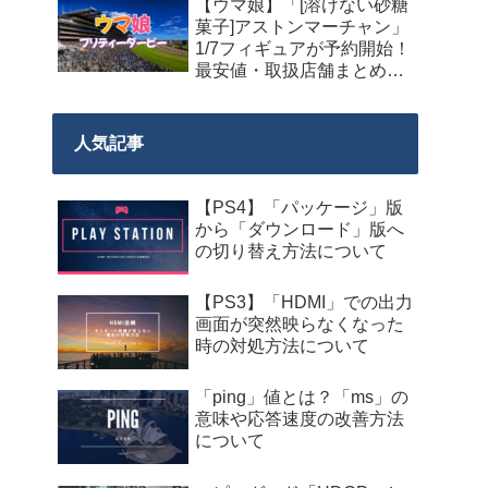
【ウマ娘】「[溶けない砂糖
菓子]アストンマーチャン」
1/7フィギュアが予約開始！
最安値・取扱店舗まとめ
【2027年9月発売】
人気記事
【PS4】「パッケージ」版
から「ダウンロード」版へ
の切り替え方法について
【PS3】「HDMI」での出力
画面が突然映らなくなった
時の対処方法について
「ping」値とは？「ms」の
意味や応答速度の改善方法
について