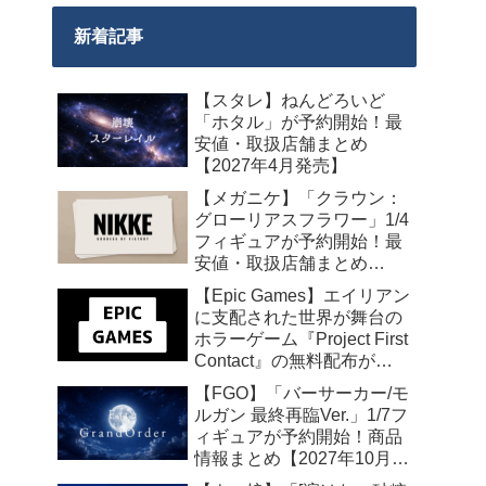
新着記事
【スタレ】ねんどろいど
「ホタル」が予約開始！最
安値・取扱店舗まとめ
【2027年4月発売】
【メガニケ】「クラウン：
グローリアスフラワー」1/4
フィギュアが予約開始！最
安値・取扱店舗まとめ
【2027年5月発売】
【Epic Games】エイリアン
に支配された世界が舞台の
ホラーゲーム『Project First
Contact』の無料配布が
2026年8月18日午前7時まで
【FGO】「バーサーカー/モ
の期間限定で開始
ルガン 最終再臨Ver.」1/7フ
ィギュアが予約開始！商品
情報まとめ【2027年10月発
売】