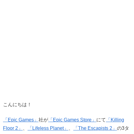
こんにちは！
「Epic Games」
社が
「Epic Games Store」
にて
「Killing
Floor 2」
、
「Lifeless Planet」
、
「The Escapists 2」
の3タ