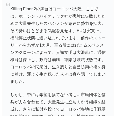
Killing Floor 2の舞台はヨーロッパ大陸。ここで
は、ホージン・バイオテック社が実験に失敗したた
めに大量発生したスペシメンが急速に勢力を拡大。
その勢いはとどまる気配を見せず、EUは実質上、
機能停止状態に追い込まれています。前作のストー
リーからわずか1カ月、至る所にはびこるスペシメ
ンのクローンによって、人類文明は大混乱に。通信
機能は停止し、政府は崩壊、軍隊は壊滅状態です。
ヨーロッパの民衆は、生き残りと自己防衛の術を身
に着け、運よく生き残った人々は身を隠してしまい
ました。
しかし、中には希望を捨てない者も…市民団体と傭
兵が力を合わせて、大量発生に立ち向かう組織を結
成し、さらに私財を投じてヨーロッパ各地に作戦基