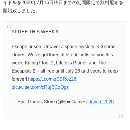
イトルを2020年7月16日終日までの期間限定で無料配布を
開始致しました。
‼️ FREE THIS WEEK ‼️
Escape prison. Unravel a space mystery. Kill some
clones. We've got three different thrills for you this
week: Killing Floor 2, Lifeless Planet, and The
Escapists 2 – all free until July 16 and yours to keep
forever!
https://t.co/mqSSRoz26l
pic.twitter.com/cRujBCzQgz
— Epic Games Store (@EpicGames)
July 9, 2020