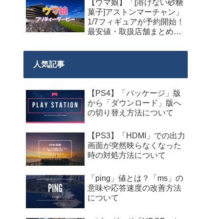
【ウマ娘】「[溶けない砂糖
菓子]アストンマーチャン」
1/7フィギュアが予約開始！
最安値・取扱店舗まとめ
【2027年9月発売】
人気記事
【PS4】「パッケージ」版
から「ダウンロード」版へ
の切り替え方法について
【PS3】「HDMI」での出力
画面が突然映らなくなった
時の対処方法について
「ping」値とは？「ms」の
意味や応答速度の改善方法
について