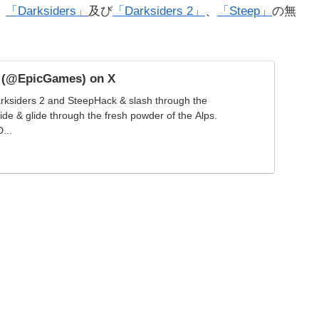
、
「Darksiders」
及び
「Darksiders 2」
、
「Steep」
の無
 (@EpicGames) on X
rksiders 2 and SteepHack & slash through the
de & glide through the fresh powder of the Alps.
...