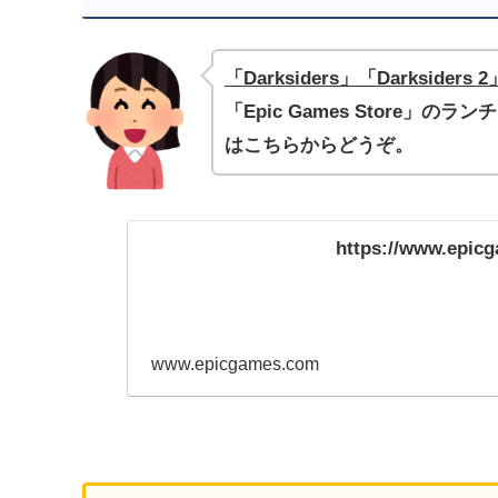
「Darksiders」「Darkside
「Epic Games Store」のラ
はこちらからどうぞ。
https://www.epic
www.epicgames.com