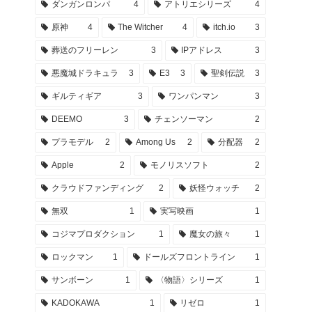
ダンガンロンパ
4
アトリエシリーズ
4
原神
4
The Witcher
4
itch.io
3
葬送のフリーレン
3
IPアドレス
3
悪魔城ドラキュラ
3
E3
3
聖剣伝説
3
ギルティギア
3
ワンパンマン
3
DEEMO
3
チェンソーマン
2
プラモデル
2
Among Us
2
分配器
2
Apple
2
モノリスソフト
2
クラウドファンディング
2
妖怪ウォッチ
2
無双
1
実写映画
1
コジマプロダクション
1
魔女の旅々
1
ロックマン
1
ドールズフロントライン
1
サンボーン
1
〈物語〉シリーズ
1
KADOKAWA
1
リゼロ
1