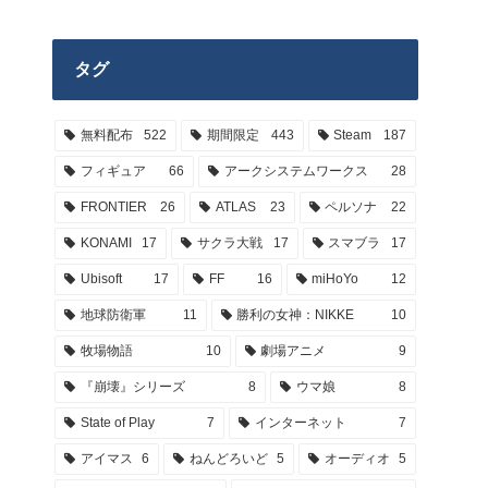
タグ
無料配布
522
期間限定
443
Steam
187
フィギュア
66
アークシステムワークス
28
FRONTIER
26
ATLAS
23
ペルソナ
22
KONAMI
17
サクラ大戦
17
スマブラ
17
Ubisoft
17
FF
16
miHoYo
12
地球防衛軍
11
勝利の女神：NIKKE
10
牧場物語
10
劇場アニメ
9
『崩壊』シリーズ
8
ウマ娘
8
State of Play
7
インターネット
7
アイマス
6
ねんどろいど
5
オーディオ
5