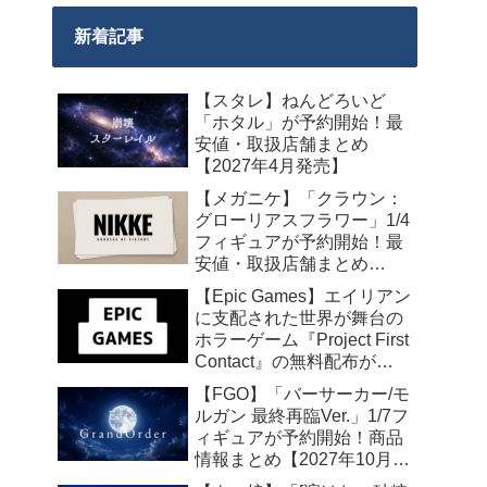
新着記事
【スタレ】ねんどろいど
「ホタル」が予約開始！最
安値・取扱店舗まとめ
【2027年4月発売】
【メガニケ】「クラウン：
グローリアスフラワー」1/4
フィギュアが予約開始！最
安値・取扱店舗まとめ
【2027年5月発売】
【Epic Games】エイリアン
に支配された世界が舞台の
ホラーゲーム『Project First
Contact』の無料配布が
2026年8月18日午前7時まで
【FGO】「バーサーカー/モ
の期間限定で開始
ルガン 最終再臨Ver.」1/7フ
ィギュアが予約開始！商品
情報まとめ【2027年10月発
売】