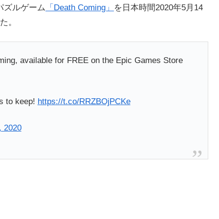
パズルゲーム
「Death Coming」
を日本時間2020年5月14
た。
oming, available for FREE on the Epic Games Store
rs to keep!
https://t.co/RRZBOjPCKe
, 2020