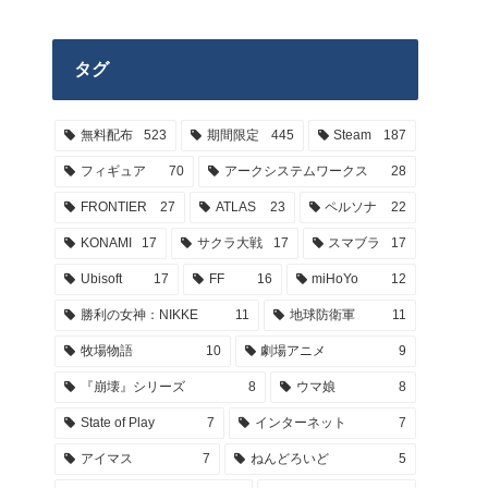
タグ
無料配布
523
期間限定
445
Steam
187
フィギュア
70
アークシステムワークス
28
FRONTIER
27
ATLAS
23
ペルソナ
22
KONAMI
17
サクラ大戦
17
スマブラ
17
Ubisoft
17
FF
16
miHoYo
12
勝利の女神：NIKKE
11
地球防衛軍
11
牧場物語
10
劇場アニメ
9
『崩壊』シリーズ
8
ウマ娘
8
State of Play
7
インターネット
7
アイマス
7
ねんどろいど
5