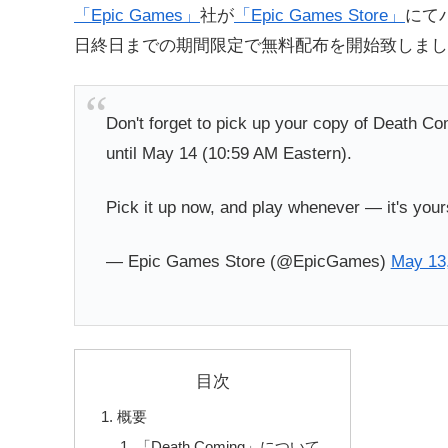
「Epic Games」
社が
「Epic Games Store」
にて
日終日までの期間限定で無料配布を開始致しまし
Don't forget to pick up your copy of Death C
until May 14 (10:59 AM Eastern).
Pick it up now, and play whenever — it's you
— Epic Games Store (@EpicGames)
May 13
目次
概要
「Death Coming」について