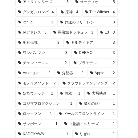
アトリエシリーズ
5
オーディオ
5
ダンガンロンパ
4
原神
4
The Witcher
4
itch.io
3
葬送のフリーレン
3
IPアドレス
3
悪魔城ドラキュラ
3
E3
3
聖剣伝説
3
ギルティギア
3
ワンパンマン
3
DEEMO
3
チェンソーマン
2
プラモデル
2
Among Us
2
分配器
2
Apple
2
モノリスソフト
2
クラウドファンディング
2
妖怪ウォッチ
2
無双
1
実写映画
1
コジマプロダクション
1
魔女の旅々
1
ロックマン
1
ドールズフロントライン
1
サンボーン
1
〈物語〉シリーズ
1
KADOKAWA
1
リゼロ
1