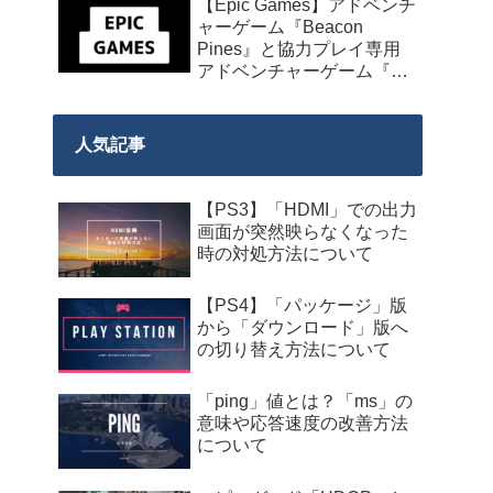
【Epic Games】アドベンチ
発売】
ャーゲーム『Beacon
Pines』と協力プレイ専用
アドベンチャーゲーム『We
Were Here Together』の無
料配布が来週2026年8月14
日午前0時までの期間限定
人気記事
で開始！
【PS3】「HDMI」での出力
画面が突然映らなくなった
時の対処方法について
【PS4】「パッケージ」版
から「ダウンロード」版へ
の切り替え方法について
「ping」値とは？「ms」の
意味や応答速度の改善方法
について