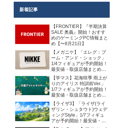
新着記事
【FRONTIER】『半期決算
SALE 奥義』開始！おすす
めのゲーミングPC情報まと
め【〜8月21日】
【メガニケ】「エレグ：ブ
ーム・アンド・ショック」
1/4フィギュアが予約開始！
最安値・取扱店舗まとめ
【2027年10月発売】
【学マス】花海咲季 雨上が
りのアイリス 特訓前Ver.」
1/7フィギュアが予約開始！
最安値・取扱店舗まとめ
【2027年4月発売】
【ライザ3】「ライザ(ライ
ザリン・シュタウト)ウェデ
ィングStyle」1/7フィギュ
アが予約開始！最安値・取
扱店舗まとめ【2027年4月