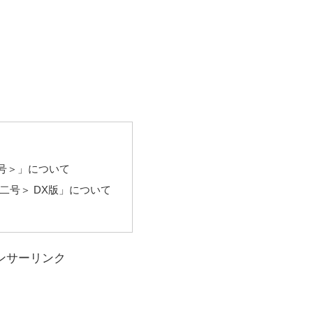
型 二号＞」について
 A型 二号＞ DX版」について
ンサーリンク