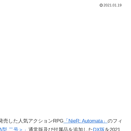
2021.01.19
に発売した人気アクションRPG
「NieR: Automata」
のフィ
ハ A型 二号＞」
通常版及び付属品を追加した
DX版
を2021