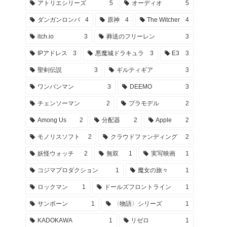
アトリエシリーズ
5
オーディオ
5
ダンガンロンパ
4
原神
4
The Witcher
4
itch.io
3
葬送のフリーレン
3
IPアドレス
3
悪魔城ドラキュラ
3
E3
3
聖剣伝説
3
ギルティギア
3
ワンパンマン
3
DEEMO
3
チェンソーマン
2
プラモデル
2
Among Us
2
分配器
2
Apple
2
モノリスソフト
2
クラウドファンディング
2
妖怪ウォッチ
2
無双
1
実写映画
1
コジマプロダクション
1
魔女の旅々
1
ロックマン
1
ドールズフロントライン
1
サンボーン
1
〈物語〉シリーズ
1
KADOKAWA
1
リゼロ
1