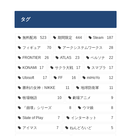
タグ
無料配布
523
期間限定
444
Steam
187
フィギュア
70
アークシステムワークス
28
FRONTIER
26
ATLAS
23
ペルソナ
22
KONAMI
17
サクラ大戦
17
スマブラ
17
Ubisoft
17
FF
16
miHoYo
12
勝利の女神：NIKKE
11
地球防衛軍
11
牧場物語
10
劇場アニメ
9
『崩壊』シリーズ
8
ウマ娘
8
State of Play
7
インターネット
7
アイマス
7
ねんどろいど
5