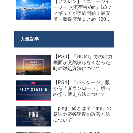
【アズレン】「ニュージャ
料配布が来週2026年8月14
ージー 交流宿舎Ver.」1/3フ
日午前0時までの期間限定
ィギュアが予約開始！最安
で開始！
値・取扱店舗まとめ【2027
年2月発売】
人気記事
【PS3】「HDMI」での出力
画面が突然映らなくなった
時の対処方法について
【PS4】「パッケージ」版
から「ダウンロード」版へ
の切り替え方法について
「ping」値とは？「ms」の
意味や応答速度の改善方法
について