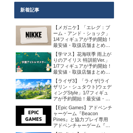
新着記事
【メガニケ】「エレグ：ブ
ーム・アンド・ショック」
1/4フィギュアが予約開始！
最安値・取扱店舗まとめ
【2027年10月発売】
【学マス】花海咲季 雨上が
りのアイリス 特訓前Ver.」
1/7フィギュアが予約開始！
最安値・取扱店舗まとめ
【2027年4月発売】
【ライザ3】「ライザ(ライ
ザリン・シュタウト)ウェデ
ィングStyle」1/7フィギュ
アが予約開始！最安値・取
扱店舗まとめ【2027年4月
【Epic Games】アドベンチ
発売】
ャーゲーム『Beacon
Pines』と協力プレイ専用
アドベンチャーゲーム『We
Were Here Together』の無